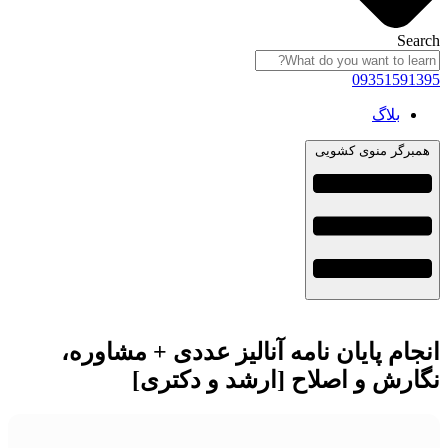
Search
09351591395
بلاگ
همبرگر منوی کشویی
انجام پایان نامه آنالیز عددی + مشاوره،
نگارش و اصلاح [ارشد و دکتری]