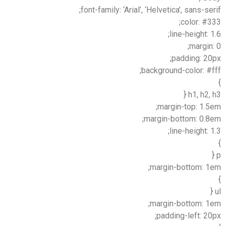
font-family: ‘Arial’, ‘Helvetica’, sans-serif;
color: #333;
line-height: 1.6;
margin: 0;
padding: 20px;
background-color: #fff;
}
h1, h2, h3 {
margin-top: 1.5em;
margin-bottom: 0.8em;
line-height: 1.3;
}
p {
margin-bottom: 1em;
}
ul {
margin-bottom: 1em;
padding-left: 20px;