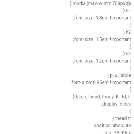
@media (max-width: 768px) {
h1 {
font-size: 1.8em !important;
}
h2 {
font-size: 1.5em !important;
}
h3 {
font-size: 1.2em !important;
}
p, ul, table {
font-size: 0.95em !important;
}
table, thead, tbody, th, td, tr {
display: block;
}
thead tr {
position: absolute;
top: -9999px;