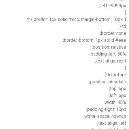
left: -9999px;
}
tr { border: 1px solid #ccc; margin-bottom: 10px; }
td {
border: none;
border-bottom: 1px solid #eee;
position: relative;
padding-left: 50%;
text-align: right;
}
td:before {
position: absolute;
top: 6px;
left: 6px;
width: 45%;
padding-right: 10px;
white-space: nowrap;
text-align: left;