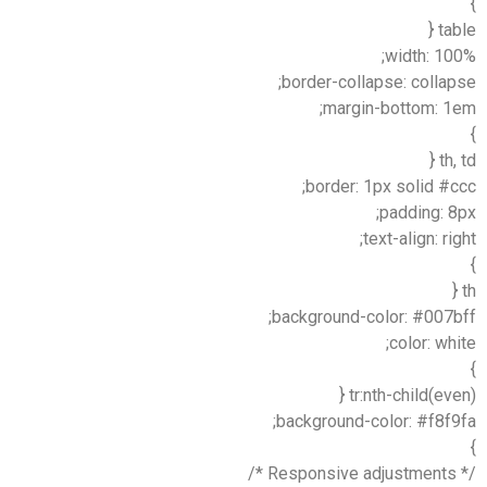
}
table {
width: 100%;
border-collapse: collapse;
margin-bottom: 1em;
}
th, td {
border: 1px solid #ccc;
padding: 8px;
text-align: right;
}
th {
background-color: #007bff;
color: white;
}
tr:nth-child(even) {
background-color: #f8f9fa;
}
/* Responsive adjustments */