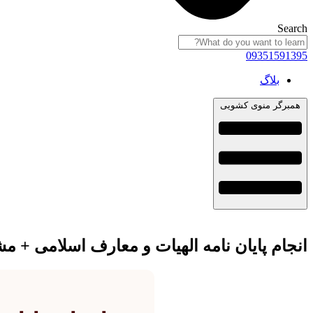
Search
09351591395
بلاگ
همبرگر منوی کشویی
انجام پایان نامه الهیات و معارف اسلامی + م