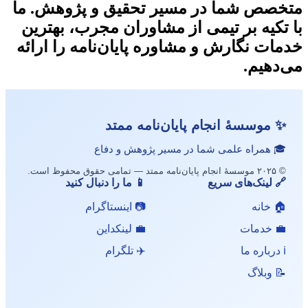
متخصص شما در مسیر تحقیق و پژوهش. ما
با تکیه بر تیمی از مشاوران مجرب، بهترین
خدمات نگارش و مشاوره پایان‌نامه را ارائه
می‌دهیم.
✨ موسسهٔ انجام پایان‌نامه ممتد
🎓 همراه علمی شما در مسیر پژوهش و دفاع
© ۲۰۲۵ موسسهٔ انجام پایان‌نامه ممتد — تمامی حقوق محفوظ است.
🔗 لینک‌های سریع
📱 ما را دنبال کنید
🏠 خانه
📷 اینستاگرام
💼 خدمات
💼 لینکداین
ℹ️ درباره ما
✈️ تلگرام
📝 وبلاگ