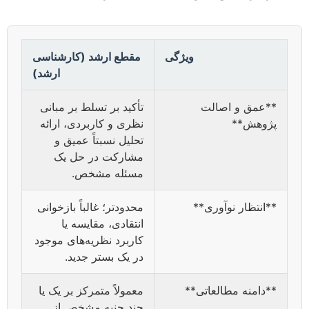
ویژگی
مقطع ارشد (کارشناسی
ارشد)
**عمق و اصالت
تأکید بر تسلط بر مبانی
پژوهش**
نظری و کاربردی، ارائه
تحلیل نسبتاً عمیق و
مشارکت در حل یک
مسئله مشخص.
**انتظار نوآوری**
محدودتر؛ غالباً بازخوانی
انتقادی، مقایسه یا
کاربرد نظریه‌های موجود
در یک بستر جدید.
**دامنه مطالعاتی**
معمولاً متمرکز بر یک یا
چند جنبه مشخص از