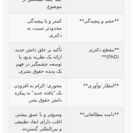
موضوع.
**حجم و پیچیدگی**
کمتر و با پیچیدگی
محدودتر نسبت به
دکتری.
**مقطع دکتری
تأکید بر خلق دانش جدید،
(PhD)**
ارائه یک نظریه بدیع، یا
توسعه چشمگیر در فهم
یک پدیده حقوق بشری.
**انتظار نوآوری**
محوری؛ الزام به افزودن
یک “یافته جدید” به پیکره
دانش حقوق بشر.
**دامنه مطالعاتی**
وسیع‌تر و با عمق بیشتر،
اغلب دارای ابعاد تطبیقی
و بین‌المللی گسترده.