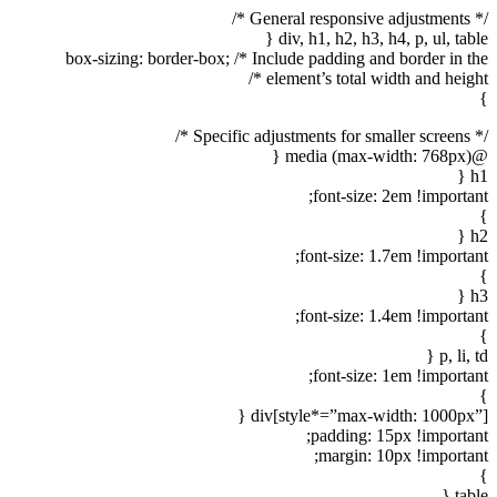
/* General responsive adjustments */
div, h1, h2, h3, h4, p, ul, table {
box-sizing: border-box; /* Include padding and border in the
element’s total width and height */
}
/* Specific adjustments for smaller screens */
@media (max-width: 768px) {
h1 {
font-size: 2em !important;
}
h2 {
font-size: 1.7em !important;
}
h3 {
font-size: 1.4em !important;
}
p, li, td {
font-size: 1em !important;
}
div[style*=”max-width: 1000px”] {
padding: 15px !important;
margin: 10px !important;
}
table {