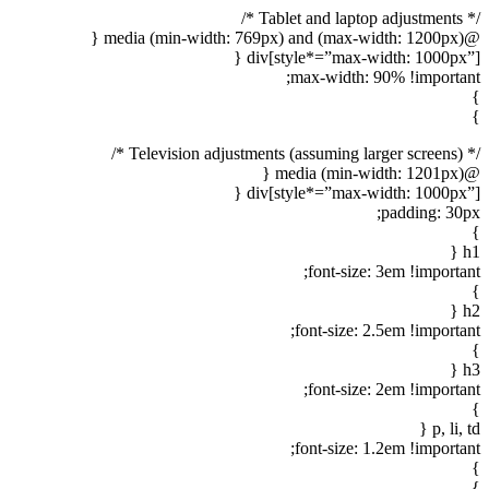
/* Tablet and laptop adjustments */
@media (min-width: 769px) and (max-width: 1200px) {
div[style*=”max-width: 1000px”] {
max-width: 90% !important;
}
}
/* Television adjustments (assuming larger screens) */
@media (min-width: 1201px) {
div[style*=”max-width: 1000px”] {
padding: 30px;
}
h1 {
font-size: 3em !important;
}
h2 {
font-size: 2.5em !important;
}
h3 {
font-size: 2em !important;
}
p, li, td {
font-size: 1.2em !important;
}
}