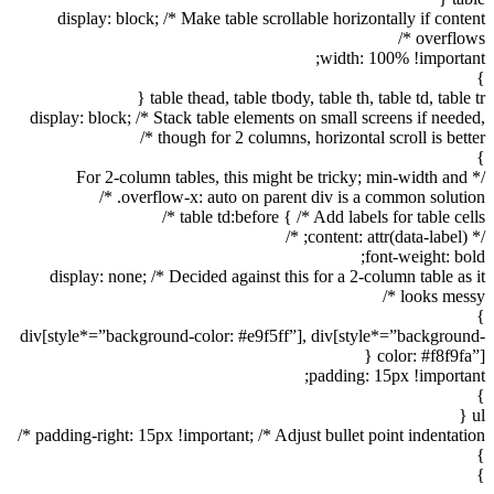
display: block; /* Make table scrollable horizontally if content
overflows */
width: 100% !important;
}
table thead, table tbody, table th, table td, table tr {
display: block; /* Stack table elements on small screens if needed,
though for 2 columns, horizontal scroll is better */
}
/* For 2-column tables, this might be tricky; min-width and
overflow-x: auto on parent div is a common solution. */
table td:before { /* Add labels for table cells */
/* content: attr(data-label); */
font-weight: bold;
display: none; /* Decided against this for a 2-column table as it
looks messy */
}
div[style*=”background-color: #e9f5ff”], div[style*=”background-
color: #f8f9fa”] {
padding: 15px !important;
}
ul {
padding-right: 15px !important; /* Adjust bullet point indentation */
}
}