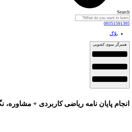
Search
09351591395
بلاگ
همبرگر منوی کشویی
انجام پایان نامه ریاضی کاربردی + مشاوره، ن