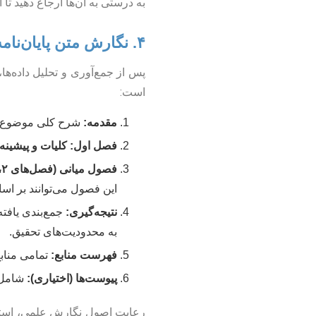
به درستی به آن‌ها ارجاع دهید تا
۴. نگارش متن پایان‌نامه: از فصل اول تا نتیجه‌گیری
پس از جمع‌آوری و تحلیل داده‌ها،
است:
مقدمه:
شرح کلی موضوع، 
فصل اول: کلیات و پیشینه:
فصول میانی (فصل‌های ۲، ۳ و…):
این فصول می‌توانند بر ا
نتیجه‌گیری:
جمع‌بندی یافته
به محدودیت‌های تحقیق.
فهرست منابع:
تمامی منابع استف
پیوست‌ها (اختیاری):
شامل ج
رعایت اصول نگارش علمی، استفاد