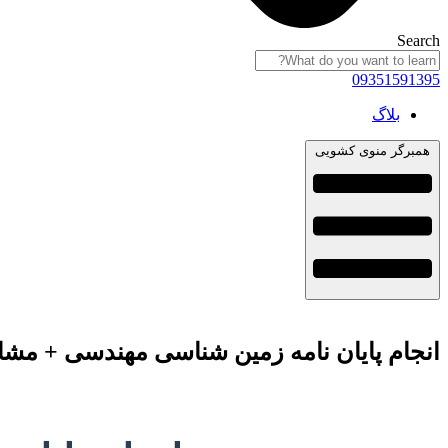
Search
09351591395
بلاگ
همبرگر منوی کشویی
انجام پایان نامه زمین شناسی مهندسی + مشاو