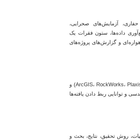
د حفاری، آزمایش‌های صحرایی،
آوری داده‌ها، ستون فقرات یک
واره‌ای و گزارش‌های پروژه‌های
پس از جمع‌آوری، داده‌ها باید با استفاده از نرم‌افزارهای تخصصی (مانند ArcGIS، RockWorks، Plaxis، FLAC، Excel، SPSS) و
ی و توانایی ربط دادن یافته‌ها
یات، روش تحقیق، نتایج، بحث و