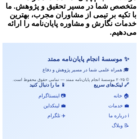
متخصص شما در مسیر تحقیق و پژوهش. ما
با تکیه بر تیمی از مشاوران مجرب، بهترین
خدمات نگارش و مشاوره پایان‌نامه را ارائه
می‌دهیم.
✨ موسسهٔ انجام پایان‌نامه ممتد
🎓 همراه علمی شما در مسیر پژوهش و دفاع
© ۲۰۲۵ موسسهٔ انجام پایان‌نامه ممتد — تمامی حقوق محفوظ است.
🔗 لینک‌های سریع
📱 ما را دنبال کنید
🏠 خانه
📷 اینستاگرام
💼 خدمات
💼 لینکداین
ℹ️ درباره ما
✈️ تلگرام
📝 وبلاگ