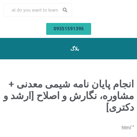
09351591395
بلاگ
انجام پایان نامه شیمی معدنی +
مشاوره، نگارش و اصلاح [ارشد و
دکتری]
“`html