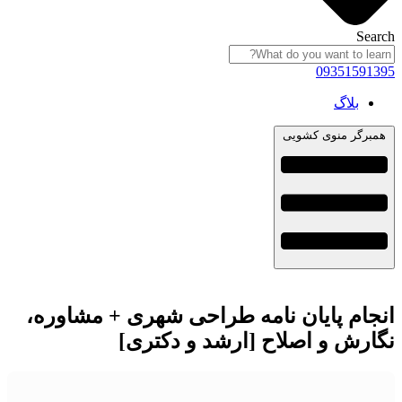
Sea
09351591
بلاگ
برگر منوی کشویی
جام پایان نامه طراحی شهری + مشاوره،
ارش و اصلاح [ارشد و دکتری]