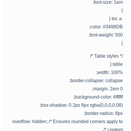
font-size: 1em
.toc a
color: #3498DB
font-weight: 500
/* Table styles 
table 
width: 100%
border-collapse: collapse
margin: 2em 0
background-color: #ffffff
box-shadow: 0 2px 8px rgba(0,0,0,0.08)
border-radius: 8px
overflow: hidden; /* Ensures rounded corners apply t
content *