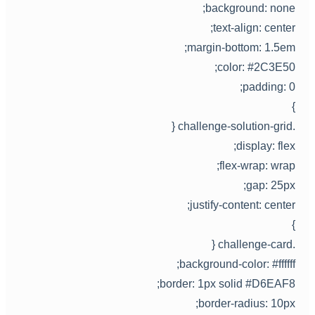
background: none
text-align: center
margin-bottom: 1.5em
color: #2C3E50
padding: 0
.challenge-solution
display: flex
flex-wrap: wrap
gap: 25px
justify-content: center
.challenge-c
background-color: #ffffff
border: 1px solid #D6EAF8
border-radius: 10px