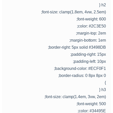
h2 
font-size: clamp(1.8em, 4vw, 2.5em)
font-weight: 600
color: #2C3E50
margin-top: 2em
margin-bottom: 1em
border-right: 5px solid #3498DB
padding-right: 15px
padding-left: 10px
background-color: #ECF0F1
border-radius: 0 8px 8px 0
h3 
font-size: clamp(1.4em, 3vw, 2em)
font-weight: 500
color: #34495E