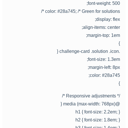
font-weight: 500
color: #28a745; /* Green for solutions *
display: flex
align-items: center
margin-top: 1em
.challenge-card .solutio
font-size: 1.3em
margin-left: 8px
color: #28a745
/* Responsive adjustments 
@media (max-width: 768px)
h1 { font-size: 2.2em; 
h2 { font-size: 1.8em; 
h3 { font-size: 1.4em; 