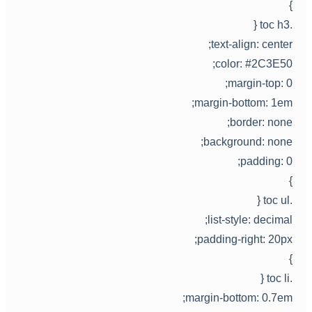
.toc h
text-align: center
color: #2C3E50
margin-top: 0
margin-bottom: 1em
border: none
background: none
padding: 0
.toc u
list-style: decimal
padding-right: 20px
.toc l
margin-bottom: 0.7em