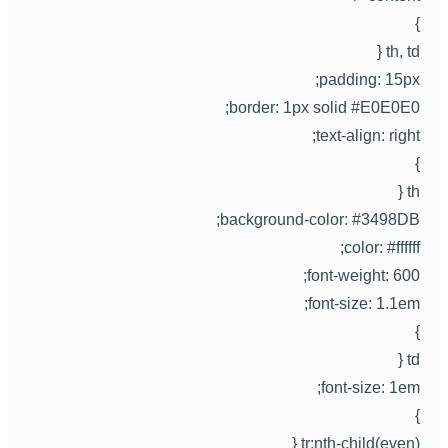
th, td 
padding: 15px
border: 1px solid #E0E0E0
text-align: right
th 
background-color: #3498DB
color: #ffffff
font-weight: 600
font-size: 1.1em
td 
font-size: 1em
tr:nth-child(even) 