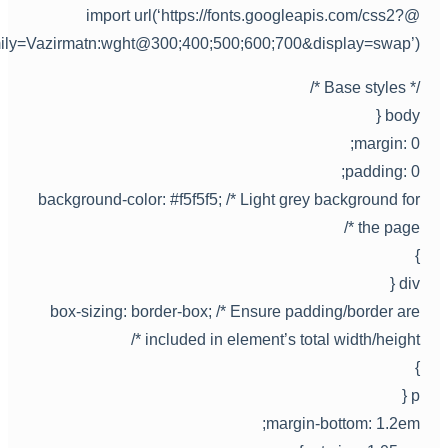
@import url(‘https://fonts.googleapis.com/css2?
family=Vazirmatn:wght@300;400;500;600;700&display=swap’)
/* Base styles 
body 
margin: 0
padding: 0
background-color: #f5f5f5; /* Light grey background fo
the page *
div 
box-sizing: border-box; /* Ensure padding/border ar
included in element’s total width/height *
p 
margin-bottom: 1.2em