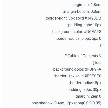
margin-top: 1.8em
margin-bottom: 0.8em
border-right: 3px solid #3498DB
padding-right: 10px
background-color: #D6EAF8
border-radius: 0 5px 5px 0
/* Table of Contents 
.toc
background-color: #F8F9FA
border: 1px solid #E0E0E0
border-radius: 8px
padding: 20px 30px
margin: 2em 0
box-shadow: 0 4px 12px rgba(0,0,0,0.05)