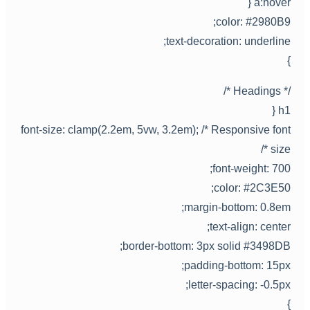
a:hover 
color: #2980B9
text-decoration: underline
/* Headings *
h1 
font-size: clamp(2.2em, 5vw, 3.2em); /* Responsive fon
size *
font-weight: 700
color: #2C3E50
margin-bottom: 0.8em
text-align: center
border-bottom: 3px solid #3498DB
padding-bottom: 15px
letter-spacing: -0.5px