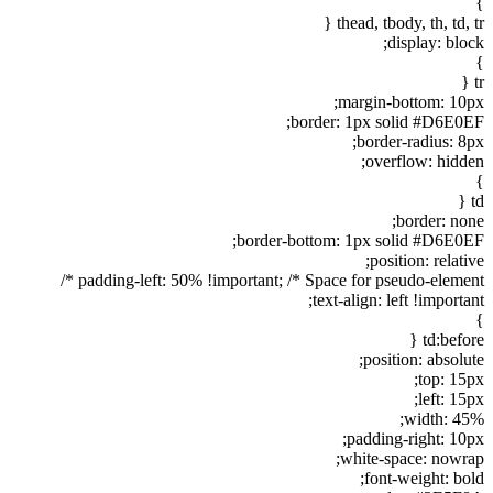
}
thead, tbody, th, td, tr {
display: block;
}
tr {
margin-bottom: 10px;
border: 1px solid #D6E0EF;
border-radius: 8px;
overflow: hidden;
}
td {
border: none;
border-bottom: 1px solid #D6E0EF;
position: relative;
padding-left: 50% !important; /* Space for pseudo-element */
text-align: left !important;
}
td:before {
position: absolute;
top: 15px;
left: 15px;
width: 45%;
padding-right: 10px;
white-space: nowrap;
font-weight: bold;