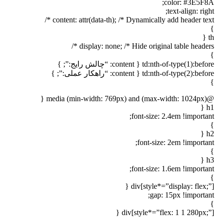
color: #3E5F8A;
text-align: right;
content: attr(data-th); /* Dynamically add header text */
}
th {
display: none; /* Hide original table headers */
}
td:nth-of-type(1):before { content: “چالش رایج:”; }
td:nth-of-type(2):before { content: “راهکار عملی:”; }
}
@media (min-width: 769px) and (max-width: 1024px) {
h1 {
font-size: 2.4em !important;
}
h2 {
font-size: 2em !important;
}
h3 {
font-size: 1.6em !important;
}
div[style*=”display: flex;”] {
gap: 15px !important;
}
div[style*=”flex: 1 1 280px;”] {