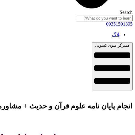
Search
09351591395
بلاگ
همبرگر منوی کشویی
انجام پایان نامه علوم قرآن و حدیث + مشاوره