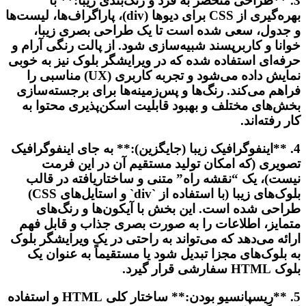
3. **طراحی منحصر به فرد و رنگ‌بندی زیبا:** با
بهره‌گیری از CSS برای دیوها (div)، پاراگراف‌ها، لیست‌ها
و جدول، سعی شده است تا یک طراحی بصری زیبا،
خوانا و کاربرپسند شبیه‌سازی شود. از پالت رنگی آرام و
حرفه‌ای استفاده شده که در ویرایشگر بلوک نیز به خوبی
نمایش داده می‌شود و تجربه کاربری (UX) مناسبی را
فراهم می‌کند. رنگ‌ها و پس‌زمینه‌ها برای برجسته‌سازی
بخش‌های مختلف و بهبود قابلیت اسکن‌پذیری محتوا به
کار رفته‌اند.
4. **اینفوگرافیک زیبا (جایگزین):** به جای اینفوگرافیک
تصویری (که امکان تولید مستقیم آن در این فرمت
نیست)، یک “نقشه راه” متنی و ساختاریافته در قالب
بلوک‌های زیبا (با استفاده از `div` و استایل‌های CSS)
طراحی شده است. این بخش با آیکون‌ها و رنگ‌های
متمایز، اطلاعات را به صورت بصری جذاب و قابل فهم
ارائه می‌دهد که می‌تواند به راحتی در یک ویرایشگر بلوک
به بلوک‌های مجزا تبدیل شود یا مستقیماً به عنوان یک
بلوک HTML سفارشی قرار گیرد.
5. **ریسپانسیو بودن:** ساختار کلی HTML و استفاده