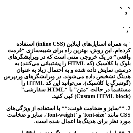
`, `
`, `
` به همراه استایل‌های اینلاین (inline CSS) استفاده
کرده‌ام. این روش، بهترین راه برای شبیه‌سازی “فرمت
واقعی” در یک خروجی متنی است که در ویرایشگرهای
بلوک یا کلاسیک (که HTML را پشتیبانی می‌کنند) به
درستی نمایش داده شده و به احتمال زیاد به عنوان
هدینگ تشخیص داده می‌شوند. در ویرایشگرهای وردپرس
(گوتنبرگ یا کلاسیک)، می‌توانید این کد HTML را
مستقیماً در حالت “متن” یا “HTML سفارشی”
(Custom HTML block) کپی کنید.
2. **سایز و ضخامت فونت:** با استفاده از ویژگی‌های
CSS مانند `font-size` و `font-weight`، سایز و ضخامت
مورد نظر برای هدینگ‌ها اعمال شده است.