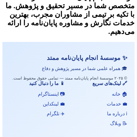
متخصص شما در مسیر تحقیق و پژوهش. ما
با تکیه بر تیمی از مشاوران مجرب، بهترین
خدمات نگارش و مشاوره پایان‌نامه را ارائه
می‌دهیم.
✨ موسسهٔ انجام پایان‌نامه ممتد
🎓 همراه علمی شما در مسیر پژوهش و دفاع
© ۲۰۲۵ موسسهٔ انجام پایان‌نامه ممتد — تمامی حقوق محفوظ است.
🔗 لینک‌های سریع
📱 ما را دنبال کنید
🏠 خانه
📷 اینستاگرام
💼 خدمات
💼 لینکداین
ℹ️ درباره ما
✈️ تلگرام
📝 وبلاگ