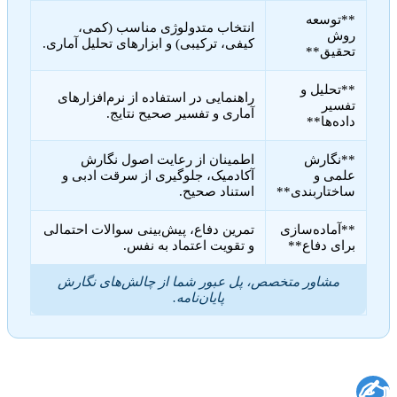
**توسعه
انتخاب متدولوژی مناسب (کمی،
روش
کیفی، ترکیبی) و ابزارهای تحلیل آماری.
تحقیق**
**تحلیل و
راهنمایی در استفاده از نرم‌افزارهای
تفسیر
آماری و تفسیر صحیح نتایج.
داده‌ها**
**نگارش
اطمینان از رعایت اصول نگارش
علمی و
آکادمیک، جلوگیری از سرقت ادبی و
ساختاربندی**
استناد صحیح.
**آماده‌سازی
تمرین دفاع، پیش‌بینی سوالات احتمالی
برای دفاع**
و تقویت اعتماد به نفس.
مشاور متخصص، پل عبور شما از چالش‌های نگارش
پایان‌نامه.
✍️