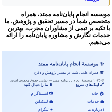
موسسه انجام پایان‌نامه ممتد، همراه
متخصص شما در مسیر تحقیق و پژوهش. ما
با تکیه بر تیمی از مشاوران مجرب، بهترین
خدمات نگارش و مشاوره پایان‌نامه را ارائه
می‌دهیم.
✨ موسسهٔ انجام پایان‌نامه ممتد
🎓 همراه علمی شما در مسیر پژوهش و دفاع
© ۲۰۲۵ موسسهٔ انجام پایان‌نامه ممتد — تمامی حقوق محفوظ است.
🔗 لینک‌های سریع
📱 ما را دنبال کنید
🏠 خانه
📷 اینستاگرام
💼 خدمات
💼 لینکداین
ℹ️ درباره ما
✈️ تلگرام