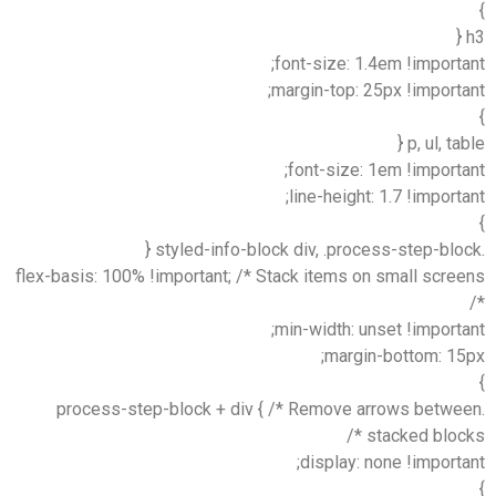
font-size: 1.4em !import
margin-top: 25px !import
p, ul, ta
font-size: 1em !import
line-height: 1.7 !import
flex-basis: 100% !important; /* Stack items on small scre
min-width: unset !import
margin-bottom: 15
.process-step-block + div { /* Remove arrows betw
stacked block
display: none !import