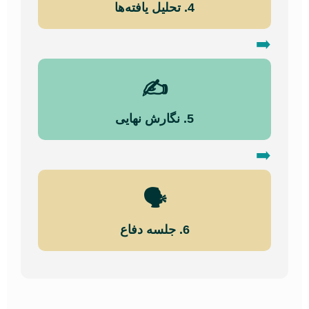
4. تحلیل یافته‌ها
➡️
✍️
5. نگارش نهایی
➡️
🗣️
6. جلسه دفاع