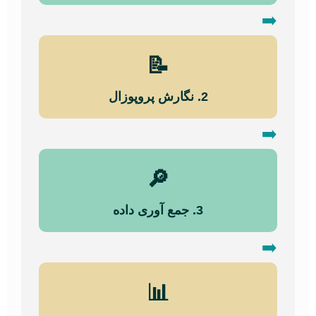
➡️
📝
2. نگارش پروپوزال
➡️
🔎
3. جمع آوری داده
➡️
📊