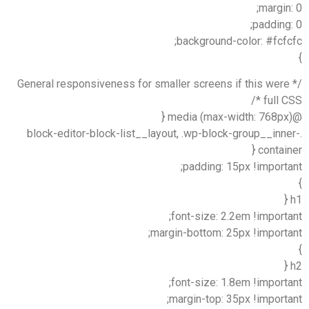
margin
padding
background-color: #fcfc
/* General responsiveness for smaller screens if this wer
full C
.block-editor-block-list__layout, .wp-block-group__inn
contain
padding: 15px !import
font-size: 2.2em !import
margin-bottom: 25px !importa
font-size: 1.8em !import
margin-top: 35px !import