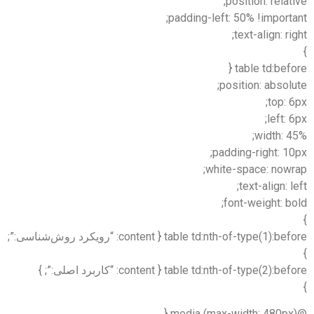
position: relat
padding-left: 50% !import
text-align: ri
table td:befo
position: absol
top: 
left: 
width: 
padding-right: 1
white-space: nowr
text-align: l
font-weight: b
table td:nth-of-type(1):before { content: “رویکرد روش‌شناسی:”;
table td:nth-of-type(2):before { : “کاربرد اصلی:”; }