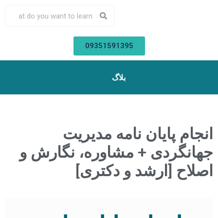
09351591395
بلاگ
جام پایان نامه مدیریت
انگردی + مشاوره، نگارش و
لاح [ارشد و دکتری]