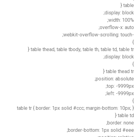
ta
display: bl
width: 10
overflow-x: a
table thead, table tbody, table th, table td, table 
display: bl
table thead 
position: absol
top: -999
left: -999
table tr { border: 1px solid #ccc; margin-bottom: 10p
table 
border: n
border-bottom: 1px solid #e