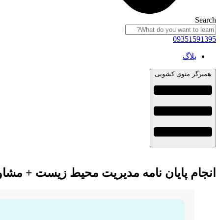
Search
09351591395
بلاگ
همبرگر منوی کشویی
انجام پایان نامه مدیریت محیط زیست + مشاو