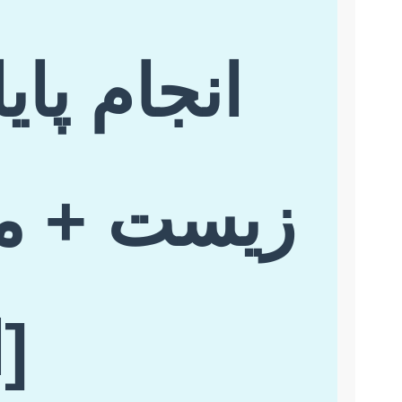
انجام پا
زیست + مش
[