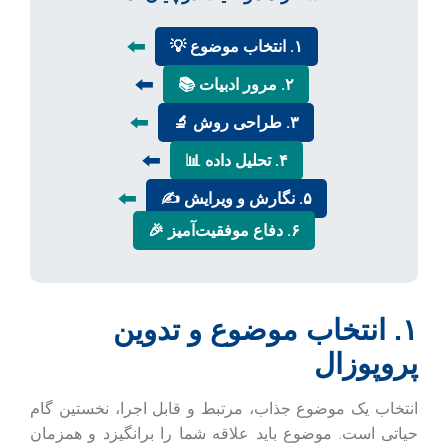
⬅️
۱. انتخاب موضوع 💡
⬅️
۲. مرور ادبیات 📚
⬅️
۳. طراحی روش 🔬
⬅️
۴. تحلیل داده 📊
⬅️
۵. نگارش و ویرایش ✍️
۶. دفاع موفقیت‌آمیز 🎉
۱. انتخاب موضوع و تدوین
پروپوزال
انتخاب یک موضوع جذاب، مرتبط و قابل اجرا، نخستین گام
حیاتی است. موضوع باید علاقه شما را برانگیزد و همزمان