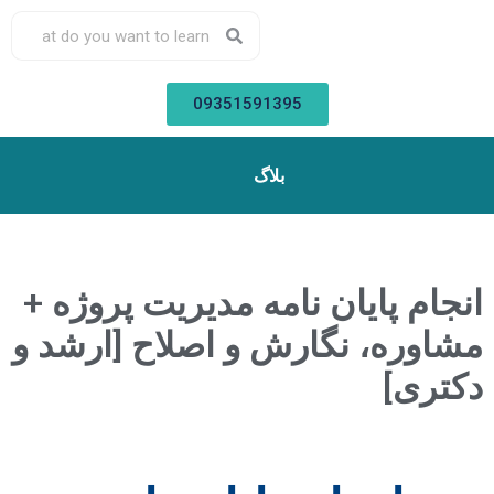
09351591395
بلاگ
انجام پایان نامه مدیریت پروژه +
مشاوره، نگارش و اصلاح [ارشد و
دکتری]