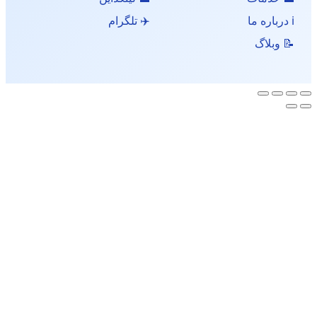
ℹ️ درباره ما
✈️ تلگرام
📝 وبلاگ