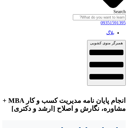
Sea
09351591
بلاگ
برگر منوی کشویی
انجام پایان نامه مدیریت کسب و کار MBA +
اوره، نگارش و اصلاح [ارشد و دکتری]