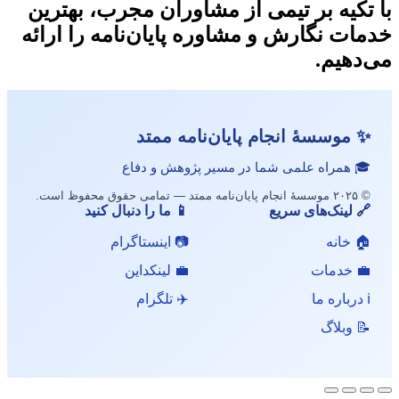
با تکیه بر تیمی از مشاوران مجرب، بهترین
خدمات نگارش و مشاوره پایان‌نامه را ارائه
می‌دهیم.
✨ موسسهٔ انجام پایان‌نامه ممتد
🎓 همراه علمی شما در مسیر پژوهش و دفاع
© ۲۰۲۵ موسسهٔ انجام پایان‌نامه ممتد — تمامی حقوق محفوظ است.
🔗 لینک‌های سریع
📱 ما را دنبال کنید
🏠 خانه
📷 اینستاگرام
💼 خدمات
💼 لینکداین
ℹ️ درباره ما
✈️ تلگرام
📝 وبلاگ