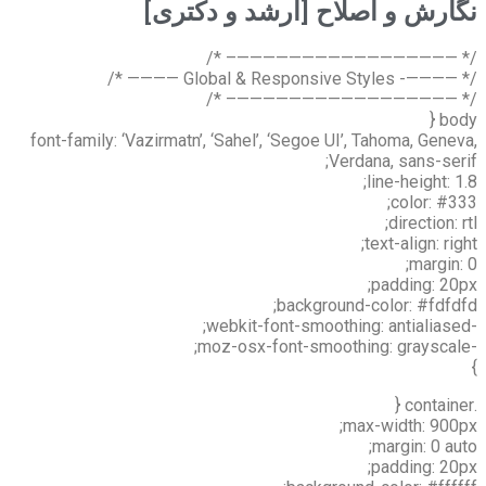
نگارش و اصلاح [ارشد و دکتری]
/* —————————————————– */
/* ————- Global & Responsive Styles ———— */
/* —————————————————– */
body {
font-family: ‘Vazirmatn’, ‘Sahel’, ‘Segoe UI’, Tahoma, Geneva,
Verdana, sans-serif;
line-height: 1.8;
color: #333;
direction: rtl;
text-align: right;
margin: 0;
padding: 20px;
background-color: #fdfdfd;
-webkit-font-smoothing: antialiased;
-moz-osx-font-smoothing: grayscale;
}
.container {
max-width: 900px;
margin: 0 auto;
padding: 20px;