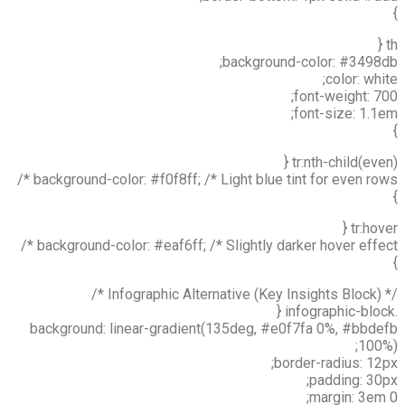
}
th {
background-color: #3498db;
color: white;
font-weight: 700;
font-size: 1.1em;
}
tr:nth-child(even) {
background-color: #f0f8ff; /* Light blue tint for even rows */
}
tr:hover {
background-color: #eaf6ff; /* Slightly darker hover effect */
}
/* Infographic Alternative (Key Insights Block) */
.infographic-block {
background: linear-gradient(135deg, #e0f7fa 0%, #bbdefb
100%);
border-radius: 12px;
padding: 30px;
margin: 3em 0;