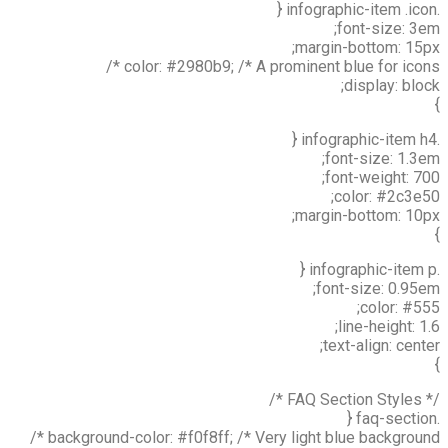
.infographic-item .icon {
font-size: 3em;
margin-bottom: 15px;
color: #2980b9; /* A prominent blue for icons */
display: block;
}
.infographic-item h4 {
font-size: 1.3em;
font-weight: 700;
color: #2c3e50;
margin-bottom: 10px;
}
.infographic-item p {
font-size: 0.95em;
color: #555;
line-height: 1.6;
text-align: center;
}
/* FAQ Section Styles */
.faq-section {
background-color: #f0f8ff; /* Very light blue background */