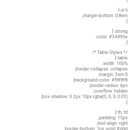
ul li {
margin-bottom: 0.8em;
}
strong {
color: #34495e;
}
/* Table Styles */
table {
width: 100%;
border-collapse: collapse;
margin: 2em 0;
background-color: #f8f8f8;
border-radius: 6px;
overflow: hidden;
box-shadow: 0 2px 10px rgba(0, 0, 0, 0.03);
}
th, td {
padding: 15px;
text-align: right;
border-bottom: 1px solid #ddd;