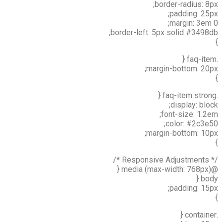
border-radius: 8px;
padding: 25px;
margin: 3em 0;
border-left: 5px solid #3498db;
}
.faq-item {
margin-bottom: 20px;
}
.faq-item strong {
display: block;
font-size: 1.2em;
color: #2c3e50;
margin-bottom: 10px;
}
/* Responsive Adjustments */
@media (max-width: 768px) {
body {
padding: 15px;
}
.container {