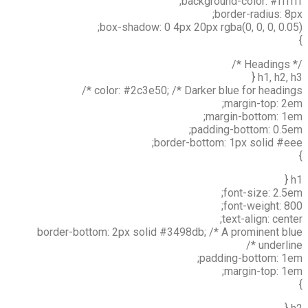
background-color: #ffffff;
border-radius: 8px;
box-shadow: 0 4px 20px rgba(0, 0, 0, 0.05);
}
/* Headings */
h1, h2, h3 {
color: #2c3e50; /* Darker blue for headings */
margin-top: 2em;
margin-bottom: 1em;
padding-bottom: 0.5em;
border-bottom: 1px solid #eee;
}
h1 {
font-size: 2.5em;
font-weight: 800;
text-align: center;
border-bottom: 2px solid #3498db; /* A prominent blue
underline */
padding-bottom: 1em;
margin-top: 1em;
}