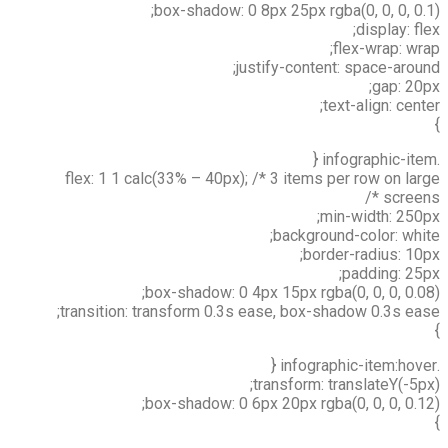
box-shadow: 0 8px 25px rgba(0, 0, 0, 0.1);
display: flex;
flex-wrap: wrap;
justify-content: space-around;
gap: 20px;
text-align: center;
}
.infographic-item {
flex: 1 1 calc(33% – 40px); /* 3 items per row on large
screens */
min-width: 250px;
background-color: white;
border-radius: 10px;
padding: 25px;
box-shadow: 0 4px 15px rgba(0, 0, 0, 0.08);
transition: transform 0.3s ease, box-shadow 0.3s ease;
}
.infographic-item:hover {
transform: translateY(-5px);
box-shadow: 0 6px 20px rgba(0, 0, 0, 0.12);
}