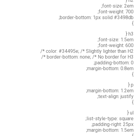
h2 {
font-size: 2em;
font-weight: 700;
border-bottom: 1px solid #3498db;
}
h3 {
font-size: 1.5em;
font-weight: 600;
color: #34495e; /* Slightly lighter than H2 */
border-bottom: none; /* No border for H3 */
padding-bottom: 0;
margin-bottom: 0.8em;
}
p {
margin-bottom: 1.2em;
text-align: justify;
}
ul {
list-style-type: square;
padding-right: 25px;
margin-bottom: 1.5em;
}