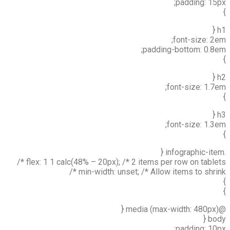
padding: 15px;
}
h1 {
font-size: 2em;
padding-bottom: 0.8em;
}
h2 {
font-size: 1.7em;
}
h3 {
font-size: 1.3em;
}
.infographic-item {
flex: 1 1 calc(48% – 20px); /* 2 items per row on tablets */
min-width: unset; /* Allow items to shrink */
}
}
@media (max-width: 480px) {
body {
padding: 10px;