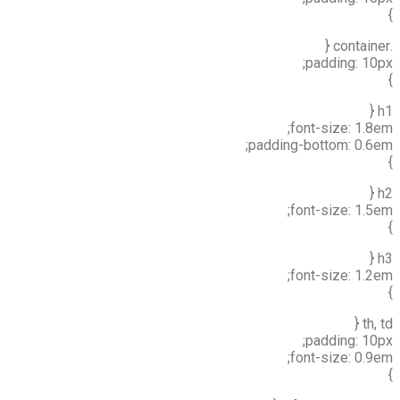
}
.container {
padding: 10px;
}
h1 {
font-size: 1.8em;
padding-bottom: 0.6em;
}
h2 {
font-size: 1.5em;
}
h3 {
font-size: 1.2em;
}
th, td {
padding: 10px;
font-size: 0.9em;
}