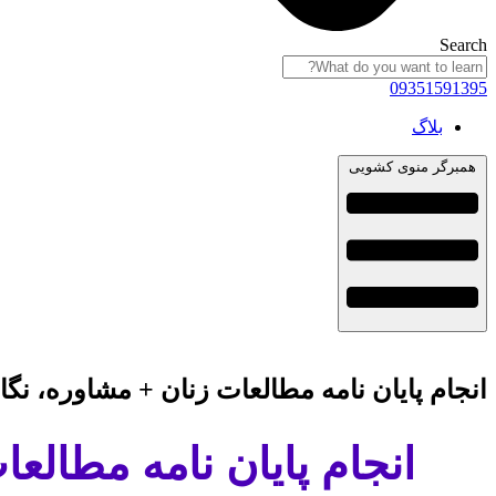
Search
09351591395
بلاگ
همبرگر منوی کشویی
انجام پایان نامه مطالعات زنان + مشاوره، نگ
انجام پایان نامه مطالع