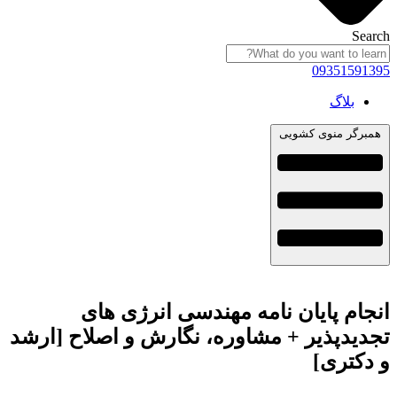
Search
09351591395
بلاگ
همبرگر منوی کشویی
انجام پایان نامه مهندسی انرژی های
تجدیدپذیر + مشاوره، نگارش و اصلاح [ارشد
و دکتری]