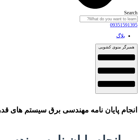
Search
09351591395
بلاگ
همبرگر منوی کشویی
انجام پایان نامه مهندسی برق سیستم های قد