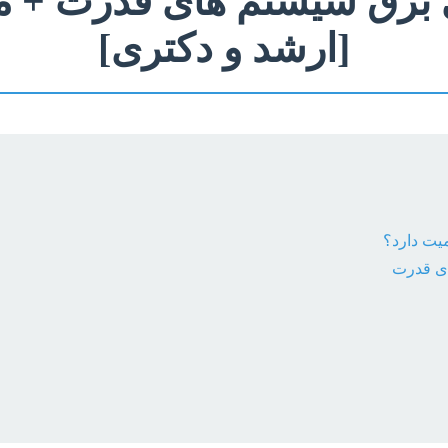
سی برق سیستم های قدرت + م
[ارشد و دکتری]
یت دارد؟
ای قدرت