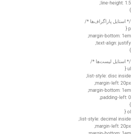
line-height: 1.5;
}
/* استایل پاراگراف‌ها */
p {
margin-bottom: 1em;
text-align: justify;
}
/* استایل لیست‌ها */
ul {
list-style: disc inside;
margin-left: 20px;
margin-bottom: 1em;
padding-left: 0;
}
ol {
list-style: decimal inside;
margin-left: 20px;
margin-bottom: 1em;