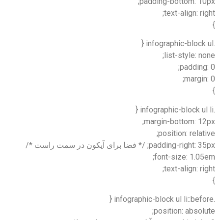
padding-bottom: 10px;
text-align: right;
}
.infographic-block ul {
list-style: none;
padding: 0;
margin: 0;
}
.infographic-block ul li {
margin-bottom: 12px;
position: relative;
padding-right: 35px; /* فضا برای آیکون در سمت راست */
font-size: 1.05em;
text-align: right;
}
.infographic-block ul li::before {
position: absolute;