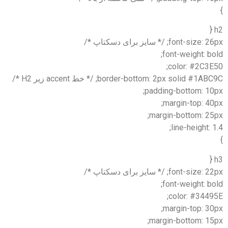
}
h2 {
font-size: 26px; /* سایز برای دسکتاپ */
font-weight: bold;
color: #2C3E50;
border-bottom: 2px solid #1ABC9C; /* خط accent زیر H2 */
padding-bottom: 10px;
margin-top: 40px;
margin-bottom: 25px;
line-height: 1.4;
}
h3 {
font-size: 22px; /* سایز برای دسکتاپ */
font-weight: bold;
color: #34495E;
margin-top: 30px;
margin-bottom: 15px;