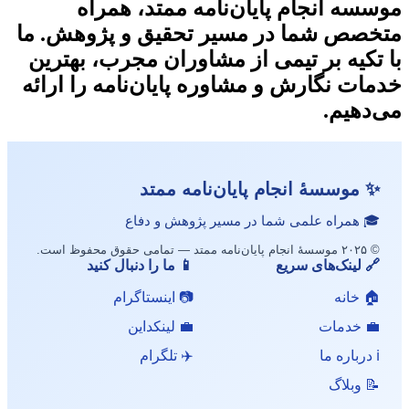
موسسه انجام پایان‌نامه ممتد، همراه
متخصص شما در مسیر تحقیق و پژوهش. ما
با تکیه بر تیمی از مشاوران مجرب، بهترین
خدمات نگارش و مشاوره پایان‌نامه را ارائه
می‌دهیم.
✨ موسسهٔ انجام پایان‌نامه ممتد
🎓 همراه علمی شما در مسیر پژوهش و دفاع
© ۲۰۲۵ موسسهٔ انجام پایان‌نامه ممتد — تمامی حقوق محفوظ است.
🔗 لینک‌های سریع
📱 ما را دنبال کنید
🏠 خانه
📷 اینستاگرام
💼 خدمات
💼 لینکداین
ℹ️ درباره ما
✈️ تلگرام
📝 وبلاگ