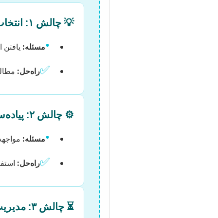
💡 چالش ۱: انتخاب موضوع و نوآوری
•
مسئله:
یافتن ا
✅
راه‌حل:
مطالع
⚙️ چالش ۲: پیاده‌سازی و مسائل فنی
•
مسئله:
مواجهه 
✅
راه‌حل:
استفا
⏳ چالش ۳: مدیریت زمان و برنامه‌ریزی