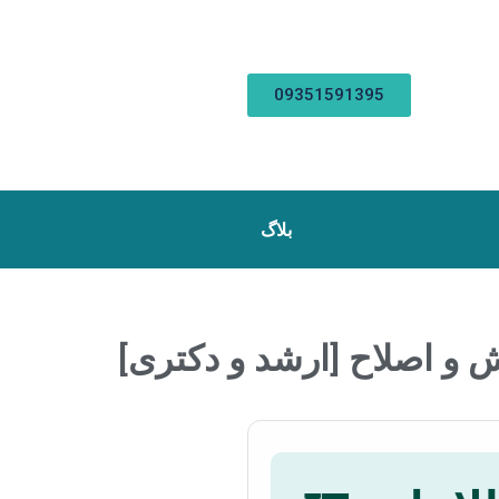
09351591395
بلاگ