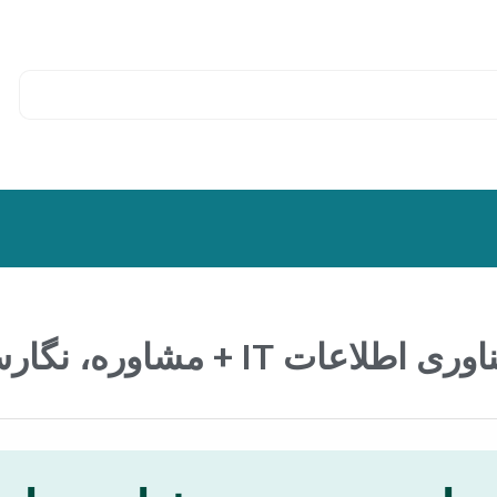
 نگارش و اصلاح [ارشد و دکتری]