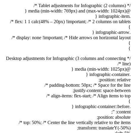
/* Tablet adjustments for Infographic (2 columns) */
@media (min-width: 769px) and (max-width: 1024px) {
.infographic-item {
flex: 1 1 calc(48% – 20px) !important; /* 2 columns on tablets */
}
.infographic-arrow {
display: none !important; /* Hide arrows on horizontal layout */
}
}
/* Desktop adjustments for Infographic (3 columns and connecting
line) */
@media (min-width: 1025px) {
.infographic-container {
position: relative;
padding-bottom: 50px; /* Space for the line */
justify-content: space-between;
align-items: flex-start; /* Align items to top */
}
.infographic-container::before {
content: ”;
position: absolute;
top: 50%; /* Center the line vertically relative to the items */
transform: translateY(-50%);