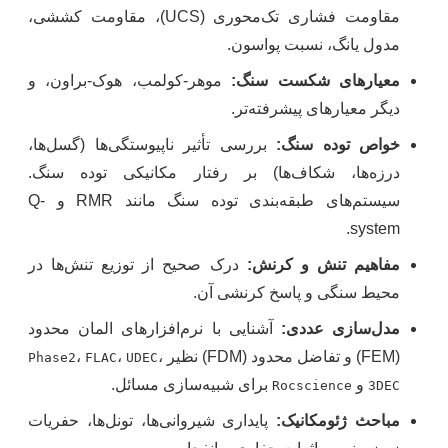
مقاومت فشاری تک‌محوری (UCS)، مقاومت کششی،
مدول یانگ، نسبت پواسون.
معیارهای شکست سنگ:
موهر-کولمب، هوک-براون، و
دیگر معیارهای پیشرفته‌تر.
خواص توده سنگ:
بررسی تأثیر ناپیوستگی‌ها (گسل‌ها،
درزه‌ها، شکاف‌ها) بر رفتار مکانیکی توده سنگ.
سیستم‌های طبقه‌بندی توده سنگ مانند RMR و Q-
system.
مفاهیم تنش و کرنش:
درک صحیح از توزیع تنش‌ها در
محیط سنگی و پاسخ کرنشی آن.
مدل‌سازی عددی:
آشنایی با نرم‌افزارهای المان محدود
(FEM) و تفاضل محدود (FDM) نظیر
،
،
،
Phase2
FLAC
UDEC
و
برای شبیه‌سازی مسائل.
Rocscience
3DEC
مباحث ژئومکانیک:
پایداری شیروانی‌ها، تونل‌ها، حفریات