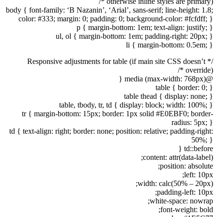
otherwise inline styles are primary) */
body { font-family: ‘B Nazanin’, ‘Arial’, sans-serif; line-height: 1.8;
color: #333; margin: 0; padding: 0; background-color: #fcfdff; }
p { margin-bottom: 1em; text-align: justify; }
ul, ol { margin-bottom: 1em; padding-right: 20px; }
li { margin-bottom: 0.5em; }
/* Responsive adjustments for table (if main site CSS doesn’t
override) */
@media (max-width: 768px) {
table { border: 0; }
table thead { display: none; }
table, tbody, tr, td { display: block; width: 100%; }
tr { margin-bottom: 15px; border: 1px solid #E0EBF0; border-
radius: 5px; }
td { text-align: right; border: none; position: relative; padding-right:
50%; }
td::before {
content: attr(data-label);
position: absolute;
left: 10px;
width: calc(50% – 20px);
padding-left: 10px;
white-space: nowrap;
font-weight: bold;