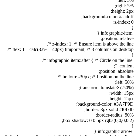
left: 5%;
right: 5%;
height: 2px;
background-color: #aaddff;
z-index: 0;
}
.infographic-item {
position: relative;
z-index: 1; /* Ensure item is above the line */
flex: 1 1 calc(33% – 40px) !important; /* 3 columns on desktop */
}
.infographic-item::after { /* Circle on the line */
content: ”;
position: absolute;
bottom: -30px; /* Position on the line */
left: 50%;
transform: translateX(-50%);
width: 15px;
height: 15px;
background-color: #3A7F9D;
border: 3px solid #f0f7fb;
border-radius: 50%;
box-shadow: 0 0 5px rgba(0,0,0,0.2);
}
.infographic-arrow {