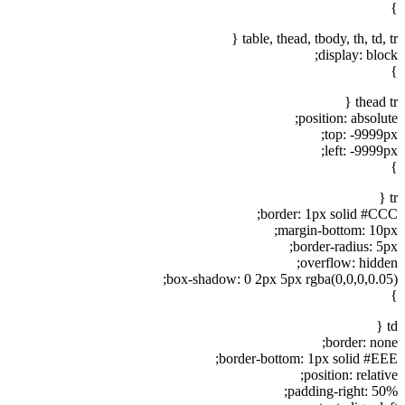
}
table, thead, tbody, th, td, tr {
display: block;
}
thead tr {
position: absolute;
top: -9999px;
left: -9999px;
}
tr {
border: 1px solid #CCC;
margin-bottom: 10px;
border-radius: 5px;
overflow: hidden;
box-shadow: 0 2px 5px rgba(0,0,0,0.05);
}
td {
border: none;
border-bottom: 1px solid #EEE;
position: relative;
padding-right: 50%;