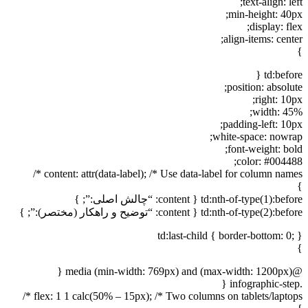
text-align: left;
min-height: 40px;
display: flex;
align-items: center;
}
td:before {
position: absolute;
right: 10px;
width: 45%;
padding-left: 10px;
white-space: nowrap;
font-weight: bold;
color: #004488;
content: attr(data-label); /* Use data-label for column names */
}
td:nth-of-type(1):before { content: “چالش اصلی:”; }
td:nth-of-type(2):before { content: “توضیح و راهکار (مختصر):”; }
td:last-child { border-bottom: 0; }
}
@media (min-width: 769px) and (max-width: 1200px) {
.infographic-step {
flex: 1 1 calc(50% – 15px); /* Two columns on tablets/laptops */