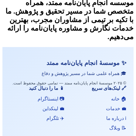
موسسه انجام پایان‌نامه ممتد، همراه
متخصص شما در مسیر تحقیق و پژوهش. ما
با تکیه بر تیمی از مشاوران مجرب، بهترین
خدمات نگارش و مشاوره پایان‌نامه را ارائه
می‌دهیم.
✨ موسسهٔ انجام پایان‌نامه ممتد
🎓 همراه علمی شما در مسیر پژوهش و دفاع
© ۲۰۲۵ موسسهٔ انجام پایان‌نامه ممتد — تمامی حقوق محفوظ است.
🔗 لینک‌های سریع
📱 ما را دنبال کنید
🏠 خانه
📷 اینستاگرام
💼 خدمات
💼 لینکداین
ℹ️ درباره ما
✈️ تلگرام
📝 وبلاگ