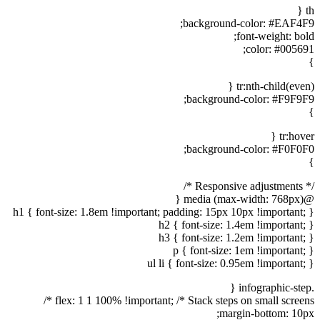
th {
background-color: #EAF4F9;
font-weight: bold;
color: #005691;
}
tr:nth-child(even) {
background-color: #F9F9F9;
}
tr:hover {
background-color: #F0F0F0;
}
/* Responsive adjustments */
@media (max-width: 768px) {
h1 { font-size: 1.8em !important; padding: 15px 10px !important; }
h2 { font-size: 1.4em !important; }
h3 { font-size: 1.2em !important; }
p { font-size: 1em !important; }
ul li { font-size: 0.95em !important; }
.infographic-step {
flex: 1 1 100% !important; /* Stack steps on small screens */
margin-bottom: 10px;