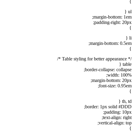
}
ul {
margin-bottom: 1em;
padding-right: 20px;
}
li {
margin-bottom: 0.5em;
}
/* Table styling for better appearance */
table {
border-collapse: collapse;
width: 100%;
margin-bottom: 20px;
font-size: 0.95em;
}
th, td {
border: 1px solid #DDD;
padding: 10px;
text-align: right;
vertical-align: top;
}