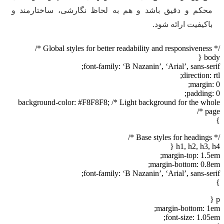
محکم و دقیق باشد و هم به لحاظ نگارشی، ساختارمند و
باکیفیت ارائه شود.
/* Global styles for better readability and responsiveness */
body {
font-family: ‘B Nazanin’, ‘Arial’, sans-serif;
direction: rtl;
margin: 0;
padding: 0;
background-color: #F8F8F8; /* Light background for the whole
page */
}
/* Base styles for headings */
h1, h2, h3, h4 {
margin-top: 1.5em;
margin-bottom: 0.8em;
font-family: ‘B Nazanin’, ‘Arial’, sans-serif;
}
p {
margin-bottom: 1em;
font-size: 1.05em;