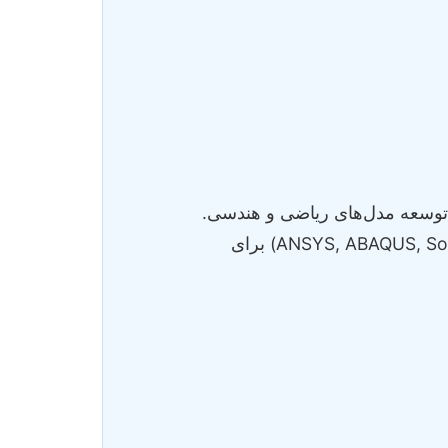
 توسعه مدل‌های ریاضی و هندسی.
استفاده از نرم‌افزارهای تخصصی مهندسی مکانیک (مانند ANSYS, ABAQUS, SolidWorks, CATIA, MATLAB) برای