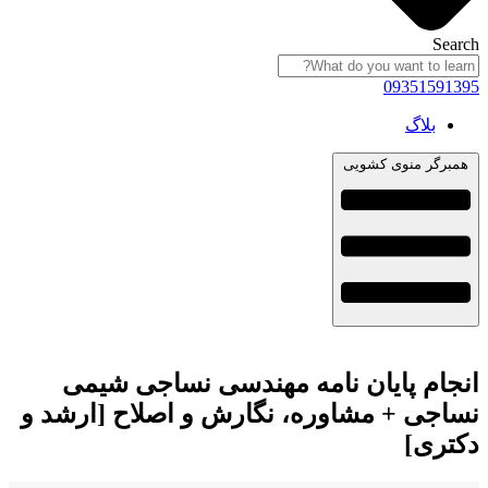
Search
09351591395
بلاگ
همبرگر منوی کشویی
انجام پایان نامه مهندسی نساجی شیمی
نساجی + مشاوره، نگارش و اصلاح [ارشد و
دکتری]