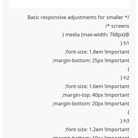
/* Basic responsive adjustments for smaller
screens */
@media (max-width: 768px) {
h1 {
font-size: 1.8em !important;
margin-bottom: 25px !important;
}
h2 {
font-size: 1.6em !important;
margin-top: 40px !important;
margin-bottom: 20px !important;
}
h3 {
font-size: 1.2em !important;
margin-bottom: 10px !important;