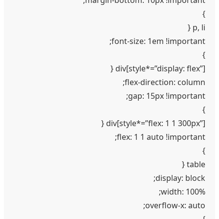
}
p, li {
font-size: 1em !important;
}
div[style*=”display: flex”] {
flex-direction: column;
gap: 15px !important;
}
div[style*=”flex: 1 1 300px”] {
flex: 1 1 auto !important;
}
table {
display: block;
width: 100%;
overflow-x: auto;
}