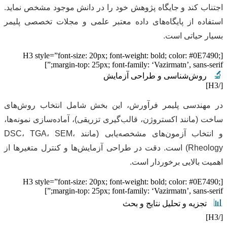
اجتناب کند و جایگاه پژوهش خود را در دانش موجود مشخص نماید.
استفاده از پایگاه‌های داده معتبر علمی و مجلات تخصصی پلیمر
بسیار حیاتی است.
[H3 style=”font-size: 20px; font-weight: bold; color: #0E7490;
margin-top: 25px; font-family: ‘Vazirmatn’, sans-serif;”]
🔬
روش‌شناسی و طراحی آزمایش
[/H3]
در مهندسی پلیمر فرآورش، این بخش شامل انتخاب روش‌های
ساخت (مانند اکستروژن، قالب‌گیری تزریقی)، آماده‌سازی نمونه‌ها،
و انتخاب آزمون‌های مشخصه‌یابی (مانند DSC، TGA، SEM،
Rheology) است. دقت در طراحی آزمایش‌ها و کنترل متغیرها از
اهمیت بالایی برخوردار است.
[H3 style=”font-size: 20px; font-weight: bold; color: #0E7490;
margin-top: 25px; font-family: ‘Vazirmatn’, sans-serif;”]
📊
تجزیه و تحلیل نتایج و بحث
[/H3]