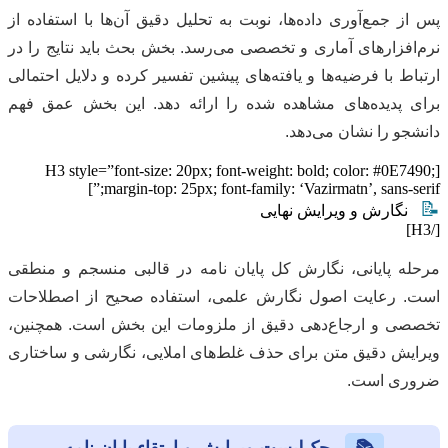
پس از جمع‌آوری داده‌ها، نوبت به تحلیل دقیق آن‌ها با استفاده از
نرم‌افزارهای آماری و تخصصی می‌رسد. بخش بحث باید نتایج را در
ارتباط با فرضیه‌ها و یافته‌های پیشین تفسیر کرده و دلایل احتمالی
برای پدیده‌های مشاهده شده را ارائه دهد. این بخش عمق فهم
دانشجو را نشان می‌دهد.
[H3 style=”font-size: 20px; font-weight: bold; color: #0E7490;
margin-top: 25px; font-family: ‘Vazirmatn’, sans-serif;”]
📝
نگارش و ویرایش نهایی
[/H3]
مرحله پایانی، نگارش کل پایان نامه در قالبی منسجم و منطقی
است. رعایت اصول نگارش علمی، استفاده صحیح از اصطلاحات
تخصصی و ارجاع‌دهی دقیق از ملزومات این بخش است. همچنین،
ویرایش دقیق متن برای حذف غلط‌های املایی، نگارشی و ساختاری
ضروری است.
📚
چک‌لیست ویرایش و ارتقاء پایان نامه