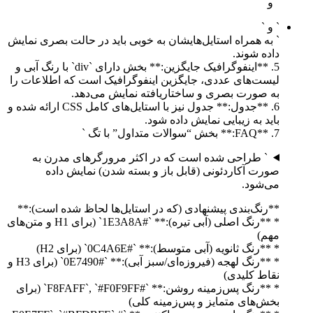
` و `
` و `
` به همراه استایل‌هایشان به خوبی باید در حالت بصری نمایش
داده شوند.
5. **اینفوگرافیک جایگزین:** بخش دارای `div` با رنگ آبی و
لیست‌های عددی، جایگزین اینفوگرافیک است که اطلاعات را
به صورت بصری و ساختاریافته نمایش می‌دهد.
6. **جدول:** جدول نیز با استایل‌های کامل CSS ارائه شده و
باید به زیبایی نمایش داده شود.
7. **FAQ:** بخش “سوالات متداول” با تگ `
` طراحی شده است که در اکثر مرورگرهای مدرن به
صورت آکاردئونی (قابل باز و بسته شدن) نمایش داده
می‌شود.
**رنگ‌بندی پیشنهادی (که در استایل‌ها لحاظ شده است):**
* **رنگ اصلی (آبی تیره):** `#1E3A8A` (برای H1 و متن‌های
مهم)
* **رنگ ثانویه (آبی متوسط):** `#0C4A6E` (برای H2)
* **رنگ لهجه (فیروزه‌ای/سبز آبی):** `#0E7490` (برای H3 و
نقاط کلیدی)
* **رنگ پس‌زمینه روشن:** `#F8FAFF`, `#F0F9FF` (برای
بخش‌های متمایز و پس‌زمینه کلی)