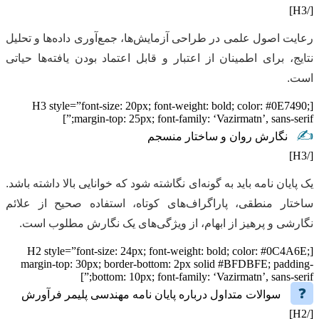
[/H3]
رعایت اصول علمی در طراحی آزمایش‌ها، جمع‌آوری داده‌ها و تحلیل
نتایج، برای اطمینان از اعتبار و قابل اعتماد بودن یافته‌ها حیاتی
است.
[H3 style=”font-size: 20px; font-weight: bold; color: #0E7490;
margin-top: 25px; font-family: ‘Vazirmatn’, sans-serif;”]
✍️
نگارش روان و ساختار منسجم
[/H3]
یک پایان نامه باید به گونه‌ای نگاشته شود که خوانایی بالا داشته باشد.
ساختار منطقی، پاراگراف‌های کوتاه، استفاده صحیح از علائم
نگارشی و پرهیز از ابهام، از ویژگی‌های یک نگارش مطلوب است.
[H2 style=”font-size: 24px; font-weight: bold; color: #0C4A6E;
margin-top: 30px; border-bottom: 2px solid #BFDBFE; padding-
bottom: 10px; font-family: ‘Vazirmatn’, sans-serif;”]
❓
سوالات متداول درباره پایان نامه مهندسی پلیمر فرآورش
[/H2]