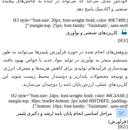
خودباور تبدیل می‌کند که می‌تواند در آینده به چالش‌های پیچیده
صنعتی و آکادمیک پاسخ دهد.
[H3 style=”font-size: 20px; font-weight: bold; color: #0E7490;
margin-top: 25px; font-family: ‘Vazirmatn’, sans-serif;”]
🏭
کاربردهای صنعتی و نوآوری
[/H3]
پژوهش‌های انجام شده در حوزه فرآورش پلیمرها می‌توانند به طور
مستقیم منجر به نوآوری در تولید مواد جدید با خواص بهبود یافته،
بهینه‌سازی فرآیندهای تولیدی برای کاهش هزینه‌ها و مصرف انرژی،
و توسعه محصولات پایدارتر و دوستدار محیط زیست شوند. این
کاربردهای عملی، ارزش پایان نامه را دوچندان می‌سازند.
[H2 style=”font-size: 24px; font-weight: bold; color: #0C4A6E;
margin-top: 30px; border-bottom: 2px solid #BFDBFE; padding-
bottom: 10px; font-family: ‘Vazirmatn’, sans-serif;”]
📈
مراحل اساسی انجام پایان نامه ارشد و دکتری پلیمر
(فرآورش)
[/H2]