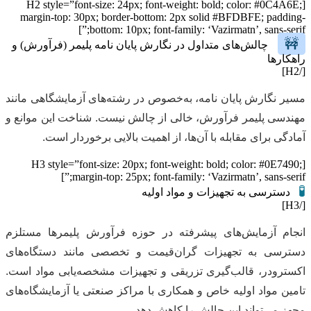
[H2 style=”font-size: 24px; font-weight: bold; color: #0C4A6E;
margin-top: 30px; border-bottom: 2px solid #BFDBFE; padding-
bottom: 10px; font-family: ‘Vazirmatn’, sans-serif;”]
🚧
چالش‌های متداول در نگارش پایان نامه پلیمر (فرآورش) و
راهکارها
[/H2]
مسیر نگارش پایان نامه، به‌خصوص در رشته‌های آزمایشگاهی مانند
مهندسی پلیمر فرآورش، خالی از چالش نیست. شناخت این موانع و
آمادگی برای مقابله با آن‌ها، از اهمیت بالایی برخوردار است.
[H3 style=”font-size: 20px; font-weight: bold; color: #0E7490;
margin-top: 25px; font-family: ‘Vazirmatn’, sans-serif;”]
🧪
دسترسی به تجهیزات و مواد اولیه
[/H3]
انجام آزمایش‌های پیشرفته در حوزه فرآورش پلیمرها مستلزم
دسترسی به تجهیزات گران‌قیمت و تخصصی مانند دستگاه‌های
اکسترودر، قالب‌گیری تزریقی و تجهیزات مشخصه‌یابی مواد است.
تامین مواد اولیه خاص و همکاری با مراکز صنعتی یا آزمایشگاه‌های
مجهز می‌تواند این چالش را کاهش دهد.