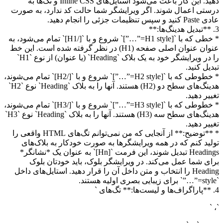
دهید. این کار باعث می‌شود استایل‌های Inline CSS و تگ‌ها به
درستی اعمال شوند. اگر ویرایشگر شما حالت کد ندارد، به صورت
عادی Paste کنید و سپس تنظیمات جزئی را انجام دهید.
3. **تبدیل هدینگ‌ها:**
* خطی که با `[H1 style=”…”]` شروع و با `[/H1]` تمام می‌شود، به
عنوان عنوان اصلی صفحه (H1) در نظر گرفته شده است. این خط
را در ویرایشگر خود به یک بلاک `Heading` (یا عنوان) از نوع `H1`
تبدیل کنید.
* خطوطی که با `[H2 style=”…”]` شروع و با `[/H2]` تمام می‌شوند،
هدینگ‌های سطح دو (H2) هستند. آنها را به بلاک `Heading` نوع `H2`
تغییر دهید.
* خطوطی که با `[H3 style=”…”]` شروع و با `[/H3]` تمام می‌شوند،
هدینگ‌های سطح سه (H3) هستند. آنها را به بلاک `Heading` نوع `H3`
تغییر دهید.
* **توضیح:** از آنجایی که من نمی‌توانم تگ‌های HTML واقعی را
تولید کنم که در همه ویرایشگرها به صورت خودکار به بلاک‌های
Headings تبدیل شوند، این فرمت `[Hn]` به عنوان یک *نشانگر*
برای شما عمل می‌کند. در ویرایشگر بلوک، باید خودتان بلوک
Heading را انتخاب و متن داخل آن را قرار دهید. استایل‌های داخل
`style=”…”` برای زیبایی بصری اولیه هستند.
4. **پاراگراف‌ها و لیست‌ها:** تگ‌های `
`، `