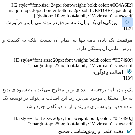
[H2 style=”font-size: 24px; font-weight: bold; color: #0C4A6E;
margin-top: 30px; border-bottom: 2px solid #BFDBFE; padding-
bottom: 10px; font-family: ‘Vazirmatn’, sans-serif;”]
✨
ویژگی‌های یک پایان نامه موفق در مهندسی پلیمر فرآورش
[/H2]
موفقیت یک پایان نامه تنها به اتمام آن نیست، بلکه به کیفیت و
ارزش علمی آن بستگی دارد.
[H3 style=”font-size: 20px; font-weight: bold; color: #0E7490;
margin-top: 25px; font-family: ‘Vazirmatn’, sans-serif;”]
🌟
اصالت و نوآوری
[/H3]
یک پایان نامه برجسته، ایده‌ای نو را مطرح می‌کند یا به شیوه‌ای بدیع
به حل مشکلی موجود می‌پردازد. این اصالت می‌تواند در توسعه یک
ماده جدید، بهینه‌سازی فرآیند یا ارائه دیدگاهی جدید باشد.
[H3 style=”font-size: 20px; font-weight: bold; color: #0E7490;
margin-top: 25px; font-family: ‘Vazirmatn’, sans-serif;”]
✔️
دقت علمی و روش‌شناسی صحیح