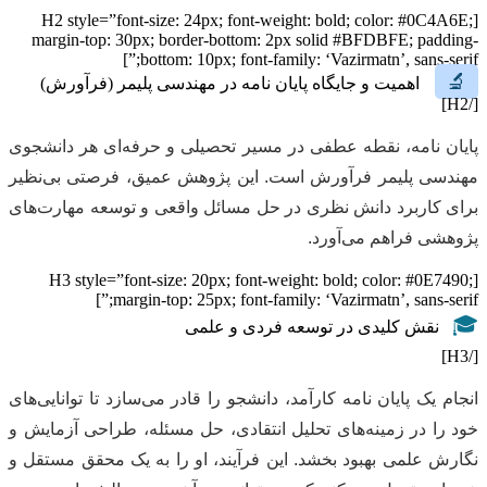
[H2 style=”font-size: 24px; font-weight: bold; color: #0C4A6E;
margin-top: 30px; border-bottom: 2px solid #BFDBFE; padding-
bottom: 10px; font-family: ‘Vazirmatn’, sans-serif;”]
🔬
اهمیت و جایگاه پایان نامه در مهندسی پلیمر (فرآورش)
[/H2]
پایان نامه، نقطه عطفی در مسیر تحصیلی و حرفه‌ای هر دانشجوی
مهندسی پلیمر فرآورش است. این پژوهش عمیق، فرصتی بی‌نظیر
برای کاربرد دانش نظری در حل مسائل واقعی و توسعه مهارت‌های
پژوهشی فراهم می‌آورد.
[H3 style=”font-size: 20px; font-weight: bold; color: #0E7490;
margin-top: 25px; font-family: ‘Vazirmatn’, sans-serif;”]
🎓
نقش کلیدی در توسعه فردی و علمی
[/H3]
انجام یک پایان نامه کارآمد، دانشجو را قادر می‌سازد تا توانایی‌های
خود را در زمینه‌های تحلیل انتقادی، حل مسئله، طراحی آزمایش و
نگارش علمی بهبود بخشد. این فرآیند، او را به یک محقق مستقل و