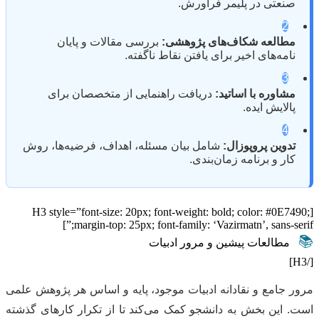
صنعتی در پلیمر فرآورش.
2
مطالعه شکاف‌های پژوهشی:
بررسی مقالات و پایان
نامه‌های اخیر برای یافتن نقاط ناگفته.
3
مشاوره با اساتید:
دریافت راهنمایی از متخصصان برای
پالایش ایده.
4
تدوین پروپوزال:
شامل بیان مسئله، اهداف، فرضیه‌ها، روش
کار و برنامه زمان‌بندی.
[H3 style=”font-size: 20px; font-weight: bold; color: #0E7490;
margin-top: 25px; font-family: ‘Vazirmatn’, sans-serif;”]
📚
مطالعات پیشین و مرور ادبیات
[/H3]
مرور جامع و نقادانه ادبیات موجود، پایه و اساس هر پژوهش علمی
است. این بخش به دانشجو کمک می‌کند تا از تکرار کارهای گذشته