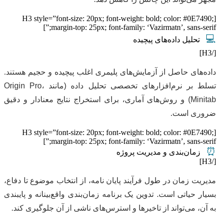
[H3 style=”font-size: 20px; font-weight: bold; color: #0E7490;
margin-top: 25px; font-family: ‘Vazirmatn’, sans-serif;”]
💻
تحلیل داده‌های پیچیده
[/H3]
داده‌های حاصل از آزمایش‌های پلیمری اغلب پیچیده و حجیم هستند.
تسلط بر نرم‌افزارهای تخصصی تحلیل داده (مانند Origin Pro،
Minitab) و روش‌های آماری، برای استخراج نتایج معنادار و دقیق
ضروری است.
[H3 style=”font-size: 20px; font-weight: bold; color: #0E7490;
margin-top: 25px; font-family: ‘Vazirmatn’, sans-serif;”]
⏰
زمان‌بندی و مدیریت پروژه
[/H3]
مدیریت زمان در طول فرآیند پایان نامه، از انتخاب موضوع تا دفاع،
بسیار حیاتی است. تدوین یک برنامه زمان‌بندی واقع‌بینانه و پایبندی
به آن، می‌تواند از تاخیرها و استرس‌های ناشی از آن جلوگیری کند.