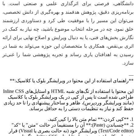
دانشگاهی، فرصتی برای اثرگذاری علمی و صنعتی است. با
برنامه‌ریزی دقیق، پژوهش هدفمند و بهره‌گیری از دانش تخصصی،
می‌توان این مسیر را با موفقیت طی کرد و دستاوردی ارزشمند
خلق نمود. چه در مرحله انتخاب موضوع باشید، چه نیاز به کمک در
نگارش بخش‌های فنی، یا به دنبال ویرایش و اصلاح نهایی برای ارائه
اثری بی‌نقص، همکاری با متخصصان این حوزه می‌تواند به شما در
رسیدن به اهدافتان یاری رساند و تجربه پژوهشی شما را غنی‌تر
سازد.
—
**راهنمای استفاده از این محتوا در ویرایشگر بلوک یا کلاسیک:**
این محتوا با استفاده از تگ‌های شبه HTML و استایل‌های Inline CSS
طراحی شده است تا پس از کپی در یک ویرایشگر بلوک یا کلاسیک
(مانند ویرایشگر وردپرس)، ظاهر و ساختار پیشنهادی را تا حد زیادی
حفظ کند و نیاز به تنظیمات دستی را به حداقل برساند.
1. **کپی کردن:** تمام متن بالا را کپی کنید.
2. **چسباندن (Paste):** آن را مستقیماً در حالت “متن” یا “کد”
(Text/Code editor) ویرایشگر خود (نه حالت بصری یا Visual) قرار