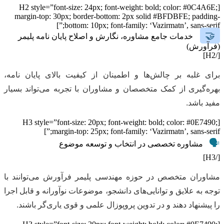
[H2 style=”font-size: 24px; font-weight: bold; color: #0C4A6E;
margin-top: 30px; border-bottom: 2px solid #BFDBFE; padding-
bottom: 10px; font-family: ‘Vazirmatn’, sans-serif;”]
🤝
خدمات جامع مشاوره، نگارش و اصلاح پایان نامه پلیمر
(فرآورش)
[/H2]
برای غلبه بر چالش‌ها و اطمینان از کیفیت بالای پایان نامه،
بهره‌گیری از کمک متخصصان و مشاوران با تجربه می‌تواند بسیار
مفید باشد.
[H3 style=”font-size: 20px; font-weight: bold; color: #0E7490;
margin-top: 25px; font-family: ‘Vazirmatn’, sans-serif;”]
🗣️
مشاوره تخصصی در انتخاب و توسعه موضوع
[/H3]
مشاوران متخصص در حوزه مهندسی پلیمر فرآورش می‌توانند با
توجه به علایق و توانایی‌های دانشجو، موضوعات نوآورانه و قابل اجرا
را پیشنهاد دهند و در تدوین پروپوزال علمی و قوی یاری‌گر باشند.