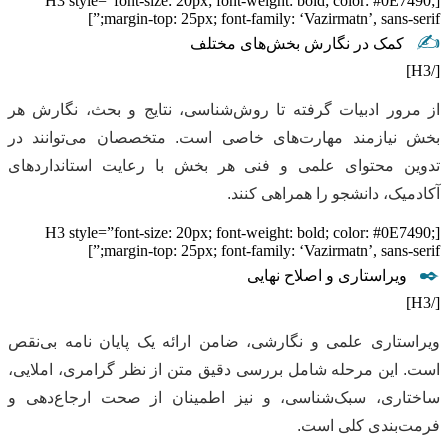
[H3 style=”font-size: 20px; font-weight: bold; color: #0E7490;
margin-top: 25px; font-family: ‘Vazirmatn’, sans-serif;”]
✍️
کمک در نگارش بخش‌های مختلف
[/H3]
از مرور ادبیات گرفته تا روش‌شناسی، نتایج و بحث، نگارش هر
بخش نیازمند مهارت‌های خاصی است. متخصصان می‌توانند در
تدوین محتوای علمی و فنی هر بخش با رعایت استانداردهای
آکادمیک، دانشجو را همراهی کنند.
[H3 style=”font-size: 20px; font-weight: bold; color: #0E7490;
margin-top: 25px; font-family: ‘Vazirmatn’, sans-serif;”]
✒️
ویراستاری و اصلاح نهایی
[/H3]
ویراستاری علمی و نگارشی، ضامن ارائه یک پایان نامه بی‌نقص
است. این مرحله شامل بررسی دقیق متن از نظر گرامری، املایی،
ساختاری، سبک‌شناسی، و نیز اطمینان از صحت ارجاع‌دهی و
فرمت‌بندی کلی است.