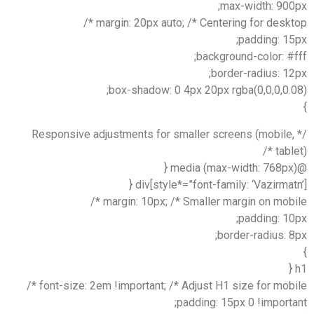
max-width: 900
margin: 20px auto; /* Centering for deskto
padding: 15
background-color: #
border-radius: 1
box-shadow: 0 4px 20px rgba(0,0,0,0.0
/* Responsive adjustments for smaller screens (mobile
table
div[style*=”font-family: ‘Vazirmatn
margin: 10px; /* Smaller margin on mobil
padding: 10
border-radius: 
font-size: 2em !important; /* Adjust H1 size for mobil
padding: 15px 0 !import