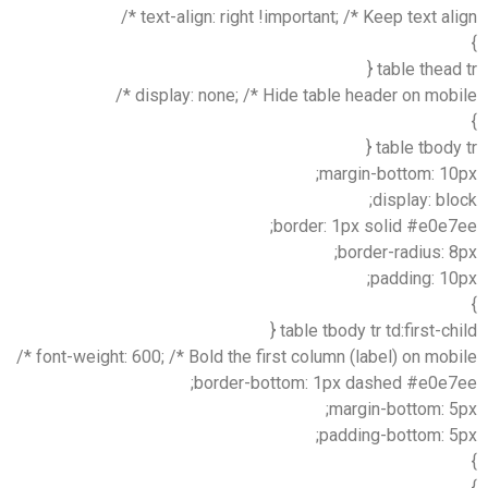
text-align: right !important; /* Keep text alig
table thead 
display: none; /* Hide table header on mobil
table tbody 
margin-bottom: 10
display: bl
border: 1px solid #e0e7
border-radius: 
padding: 10
table tbody tr td:first-chi
font-weight: 600; /* Bold the first column (label) on mobil
border-bottom: 1px dashed #e0e7
margin-bottom: 5
padding-bottom: 5