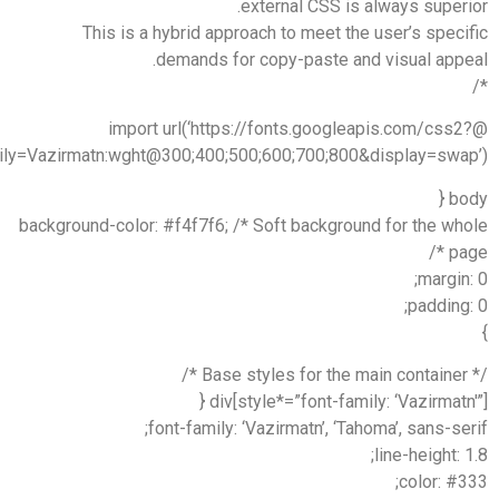
external CSS is always super
This is a hybrid approach to meet the user’s spec
demands for copy-paste and visual appe
@import url(‘https://fonts.googleapis.com/css
family=Vazirmatn:wght@300;400;500;600;700;800&display=swap
bo
background-color: #f4f7f6; /* Soft background for the wh
pa
margin
padding
div[style*=”font-family: ‘Vazirmatn'
font-family: ‘Vazirmatn’, ‘Tahoma’, sans-se
line-height: 
color: #