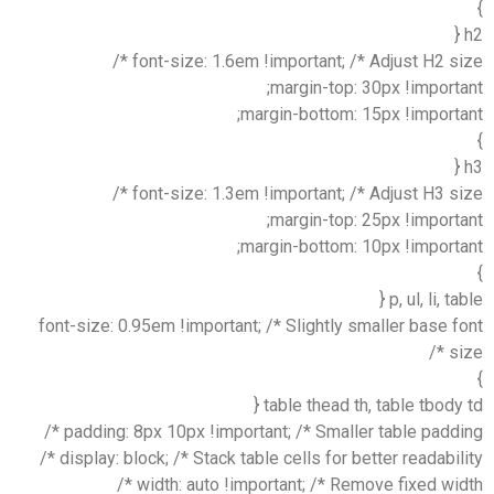
font-size: 1.6em !important; /* Adjust H2 siz
margin-top: 30px !import
margin-bottom: 15px !importa
font-size: 1.3em !important; /* Adjust H3 siz
margin-top: 25px !import
margin-bottom: 10px !importa
p, ul, li, ta
font-size: 0.95em !important; /* Slightly smaller base 
si
table thead th, table tbody 
padding: 8px 10px !important; /* Smaller table paddin
display: block; /* Stack table cells for better readabilit
width: auto !important; /* Remove fixed widt