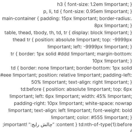
h3 { font-size: 1.2em !important; }
p, li, td { font-size: 0.95em !important; }
.main-container { padding: 15px !important; border-radius:
8px !important; }
table, thead, tbody, th, td, tr { display: block !important; }
thead tr { position: absolute !important; top: -9999px
!important; left: -9999px !important; }
tr { border: 1px solid #ddd !important; margin-bottom:
10px !important; }
td { border: none !important; border-bottom: 1px solid
#eee !important; position: relative !important; padding-left:
50% !important; text-align: right !important; }
td:before { position: absolute !important; top: 6px
!important; left: 6px !important; width: 45% !important;
padding-right: 10px !important; white-space: nowrap
!important; text-align: left !important; font-weight: bold
!important; color: #555 !important; }
td:nth-of-type(1):before { content: “چالش رایج:” !important;
}