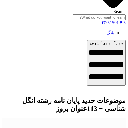
S
0935159
بلاگ
گر منوی کشویی
وعات جدید پایان نامه رشته انگل
 113عنوان بروز