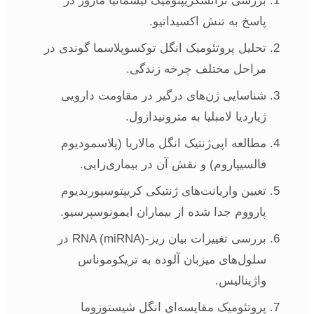
بررسی ترانسکریپتومیک لیشمانیا ماژور در
پاسخ به تنش اکسیداتیو.
تحلیل پروتئومیک انگل توکسوپلاسما گوندی در
مراحل مختلف چرخه زندگی.
شناسایی ژن‌های درگیر در مقاومت دارویی
ژیاردیا لامبلیا به مترونیدازول.
مطالعه اپی‌ژنتیک انگل مالاریا (پلاسمودیوم
فالسیپاروم) و نقش آن در بیماری‌زایی.
تعیین واریانت‌های ژنتیکی کریپتوسپوریدیوم
پارووم جدا شده از بیماران ایمونوسپرسیو.
بررسی تغییرات بیان ریز-RNA (miRNA) در
سلول‌های میزبان آلوده به تریکوموناس
واژینالیس.
پروتئومیک مقایسه‌ای انگل شیستوزوما