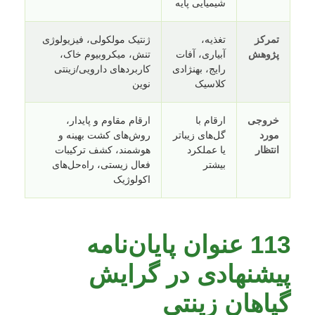
شیمیایی پایه
تمرکز
تغذیه،
ژنتیک مولکولی، فیزیولوژی
پژوهش
آبیاری، آفات
تنش، میکروبیوم خاک،
رایج، بهنژادی
کاربردهای دارویی/زینتی
کلاسیک
نوین
خروجی
ارقام با
ارقام مقاوم و پایدار،
مورد
گل‌های زیباتر
روش‌های کشت بهینه و
انتظار
یا عملکرد
هوشمند، کشف ترکیبات
بیشتر
فعال زیستی، راه‌حل‌های
اکولوژیک
113 عنوان پایان‌نامه
پیشنهادی در گرایش
گیاهان زینتی