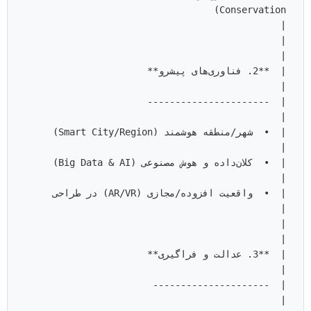
Conservation)                                  
                                                    
|  **2. فناوری‌های پیشرو**             
                                       
|  •  شهر/منطقه هوشم
|  •  کلان‌داده و هوش
|  •  واقعیت افزوده/
                                                    
|  **3. عدالت و فراگیری**              
                                        