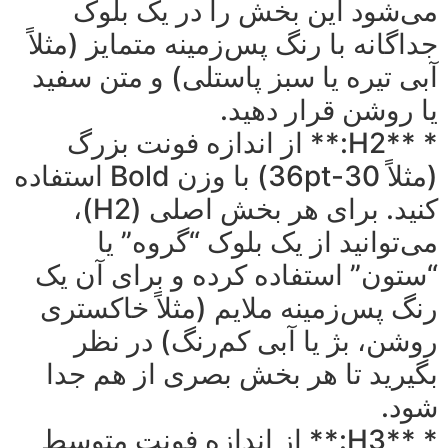
می‌شود این بخش را در یک بلوک
جداگانه با رنگ پس‌زمینه متمایز (مثلاً
آبی تیره یا سبز پاستلی) و متن سفید
یا روشن قرار دهید.
* **H2:** از اندازه فونت بزرگ
(مثلاً 30-36pt) با وزن Bold استفاده
کنید. برای هر بخش اصلی (H2)،
می‌توانید از یک بلوک “گروه” یا
“ستون” استفاده کرده و برای آن یک
رنگ پس‌زمینه ملایم (مثلاً خاکستری
روشن، بژ یا آبی کم‌رنگ) در نظر
بگیرید تا هر بخش بصری از هم جدا
شود.
* **H3:** از اندازه فونت متوسط