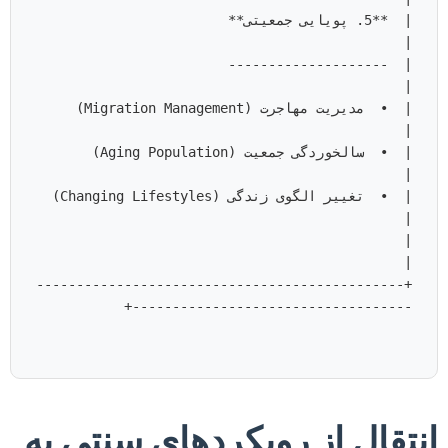
|  **5. پویایی جمعیتی**                 
                                        
|  •  مدیریت مهاجرت 
|  •  سالخوردگی جمعیت (
|  •  تغییر الگ
                                                    
+----------------------------------------------
انتقال از رویکردهای سنتی به