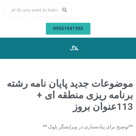
09351591395
بلاگ
موضوعات جدید پایان نامه رشته
برنامه ریزی منطقه ای +
113عنوان بروز
**توضیح برای پیاده‌سازی در ویرایشگر بلوک:**