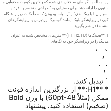
این مقاله به گونه‌ای ساختاربندی شده که بالاترین کیفیت محتوایی و
سئویی را ارائه دهد. برای دستیابی به “طراحی منحصر به فرد و
بسیار زیبا با رنگ‌بندی” و “رسپانسیو بودن”، لطفاً نکات زیر را هنگام
کپی در ویرایشگر بلوک (مانند گوتنبرگ وردپرس یا ویرایشگرهای
مشابه) در نظر بگیرید:
1. **هدینگ‌ها (H1, H2, H3):** متن‌های مشخص شده به عنوان
هدینگ را در ویرایشگر خود به تگ‌های `
`, `
`, `
` تبدیل کنید.
* **H1:** از بزرگترین اندازه فونت
ممکن (مثلاً 48-60pt) با وزن Bold
(ضخیم) استفاده کنید. پیشنهاد