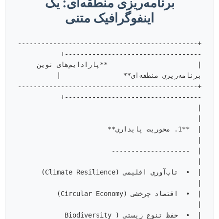
برنامه‌ریزی منطقه‌ای: یک
اینفوگرافیک متنی
+----------------------------------------------
|                       **پارادایم‌های نوین 
+----------------------------------------------
                                                    
|  **1. محوریت پایداری**               
                                        
|  •  تاب‌آوری اقلیمی 
|  •  اقتصاد چرخشی (Economy
|  •  حفظ تنوع زیستی (Biodiversity 