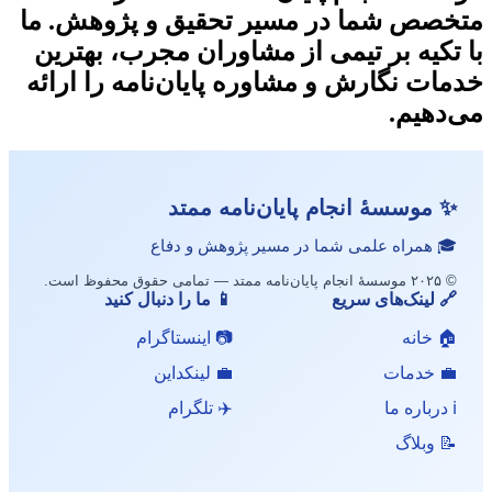
متخصص شما در مسیر تحقیق و پژوهش. ما
با تکیه بر تیمی از مشاوران مجرب، بهترین
خدمات نگارش و مشاوره پایان‌نامه را ارائه
می‌دهیم.
✨ موسسهٔ انجام پایان‌نامه ممتد
🎓 همراه علمی شما در مسیر پژوهش و دفاع
© ۲۰۲۵ موسسهٔ انجام پایان‌نامه ممتد — تمامی حقوق محفوظ است.
🔗 لینک‌های سریع
📱 ما را دنبال کنید
🏠 خانه
📷 اینستاگرام
💼 خدمات
💼 لینکداین
ℹ️ درباره ما
✈️ تلگرام
📝 وبلاگ