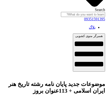
Se
09351591
بلاگ
برگر منوی کشویی
وعات جدید پایان نامه رشته تاریخ هنر
ن اسلامی + 113عنوان بروز