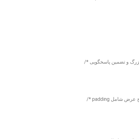
زرگ و تضمین پاسخگویی */