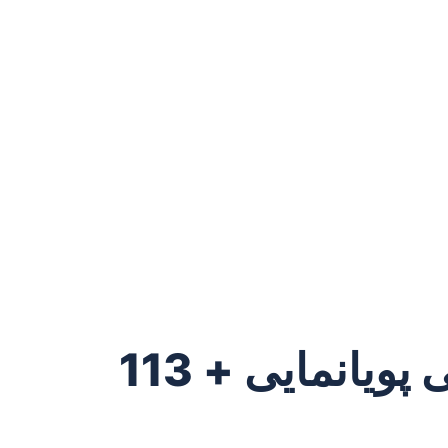
موضوعات جدید پایان نامه رشته تهیه کنندگی پویانمایی + 113