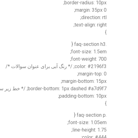
border-radius: 10px;
margin: 35px 0;
direction: rtl;
text-align: right;
}
.faq-section h3 {
font-size: 1.5em;
font-weight: 700;
color: #2196f3; /* رنگ آبی برای عنوان سوالات */
margin-top: 0;
margin-bottom: 15px;
border-bottom: 1px dashed #a7d9f7; /* خط زیر سوال */
padding-bottom: 10px;
}
.faq-section p {
font-size: 1.05em;
line-height: 1.75;
color: #444;