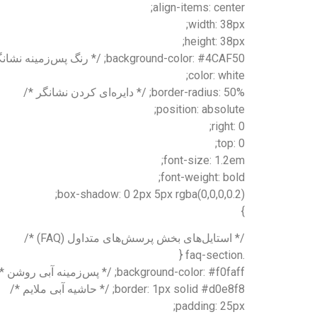
align-items: center;
width: 38px;
height: 38px;
background-color: #4CAF50; /* رنگ پس‌زمینه نشانگر */
color: white;
border-radius: 50%; /* دایره‌ای کردن نشانگر */
position: absolute;
right: 0;
top: 0;
font-size: 1.2em;
font-weight: bold;
box-shadow: 0 2px 5px rgba(0,0,0,0.2);
}
/* استایل‌های بخش پرسش‌های متداول (FAQ) */
.faq-section {
background-color: #f0faff; /* پس‌زمینه آبی روشن */
border: 1px solid #d0e8f8; /* حاشیه آبی ملایم */
padding: 25px;