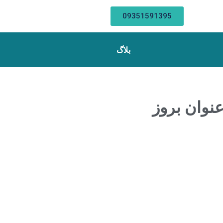
09351591395
بلاگ