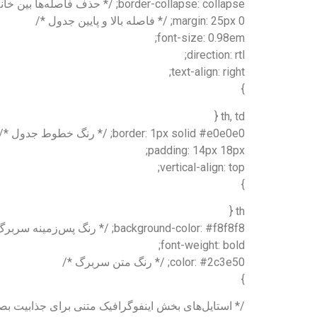
border-collapse: collapse; /* حذف فاصله‌ها بین خانه‌های جدول */
margin: 25px 0; /* فاصله بالا و پایین جدول */
font-size: 0.98em;
direction: rtl;
text-align: right;
}
th, td {
border: 1px solid #e0e0e0; /* رنگ خطوط جدول */
padding: 14px 18px;
vertical-align: top;
}
th {
background-color: #f8f8f8; /* رنگ پس‌زمینه سربرگ جدول */
font-weight: bold;
color: #2c3e50; /* رنگ متن سربرگ */
}
/* استایل‌های بخش اینفوگرافیک متنی برای جذابیت بص