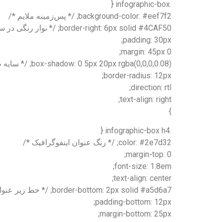
.infographic-box {
background-color: #eef7f2; /* پس‌زمینه ملایم */
border-right: 6px solid #4CAF50; /* نوار رنگی در سمت راست */
padding: 30px;
margin: 45px 0;
box-shadow: 0 5px 20px rgba(0,0,0,0.08); /* سایه ظریف */
border-radius: 12px;
direction: rtl;
text-align: right;
}
.infographic-box h4 {
color: #2e7d32; /* رنگ عنوان اینفوگرافیک */
margin-top: 0;
font-size: 1.8em;
text-align: center;
border-bottom: 2px solid #a5d6a7; /* خط زیر عنوان */
padding-bottom: 12px;
margin-bottom: 25px;