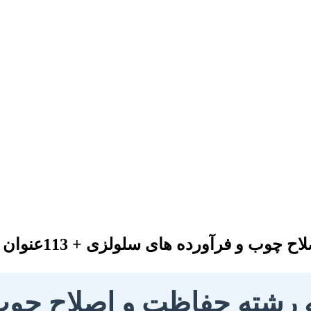
و فرآورده های سلولزی + 113عنوان بروز
ه رشته حفاظت و اصلاح چوب