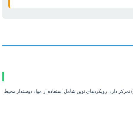
فزایش دوام و طول عمر آن در برابر عوامل تخریب‌کننده زیستی (قارچ‌ها، حشرات) و غیرزیستی (رطوبت، اشعه UV، آتش) تمرکز دارد. رویکردهای نوین شامل استفاده از مواد دوستدار محیط