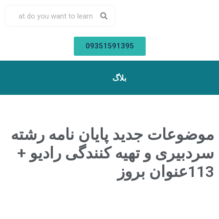
09351591395
بلاگ
موضوعات جدید پایان نامه رشته
سردبیری و تهیه کنندگی رادیو +
113عنوان بروز