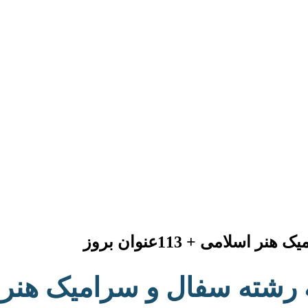
لامی + 113عنوان بروز
 سفال و سرامیک هنر اسلامی + 13