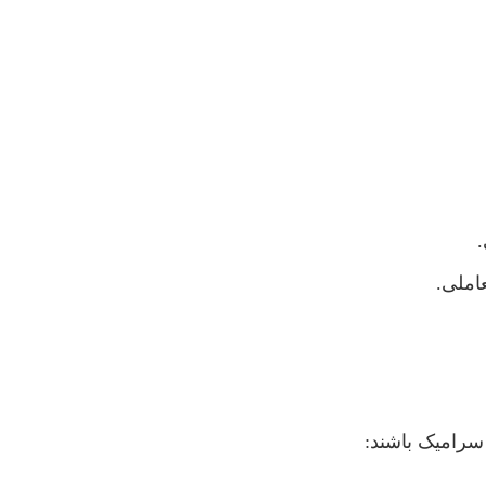
املی.
سرامیک باشند: