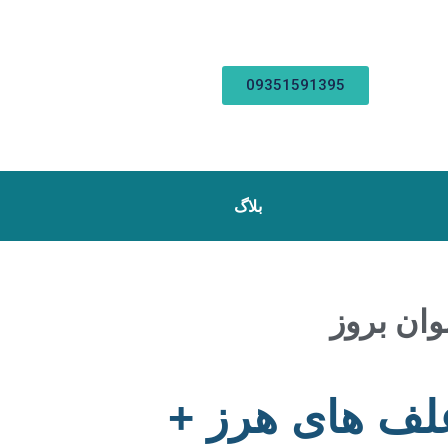
09351591395
بلاگ
علف های هرز +