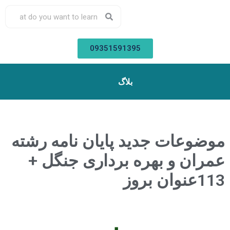
09351591395
بلاگ
موضوعات جدید پایان نامه رشته
عمران و بهره برداری جنگل +
113عنوان بروز