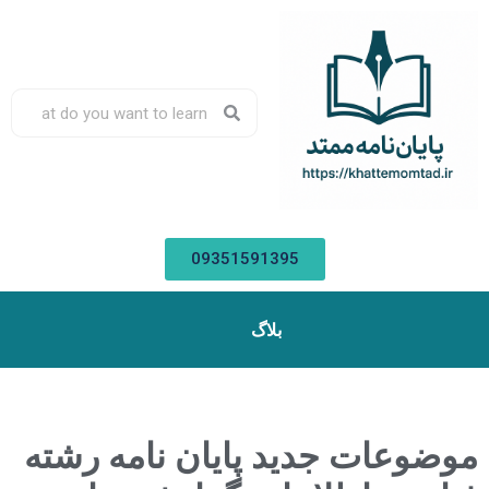
09351591395
بلاگ
موضوعات جدید پایان نامه رشته