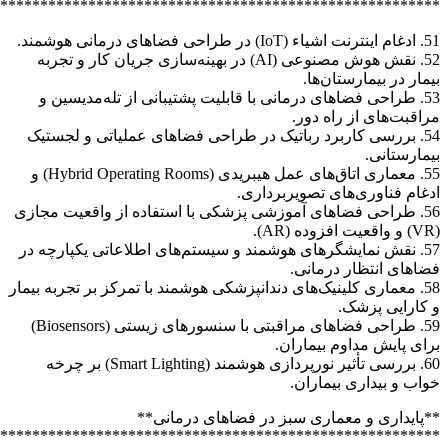
*******************************
*******************************