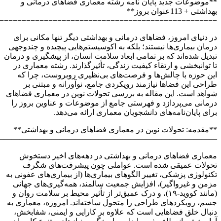
=================================================